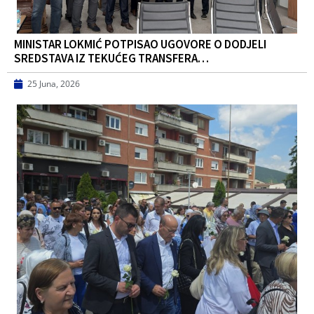
MINISTAR LOKMIĆ POTPISAO UGOVORE O DODJELI
SREDSTAVA IZ TEKUĆEG TRANSFERA…
25 Juna, 2026