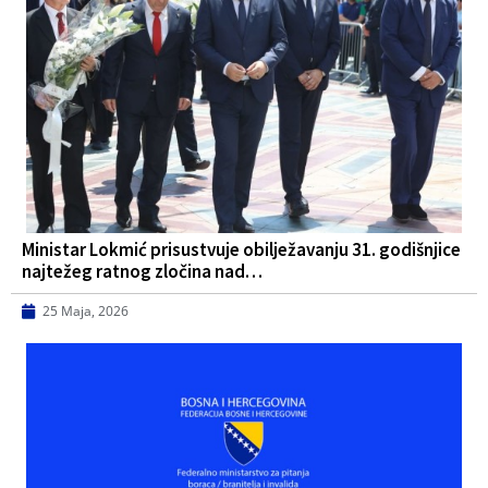
Ministar Lokmić prisustvuje obilježavanju 31. godišnjice
najtežeg ratnog zločina nad…
25 Maja, 2026