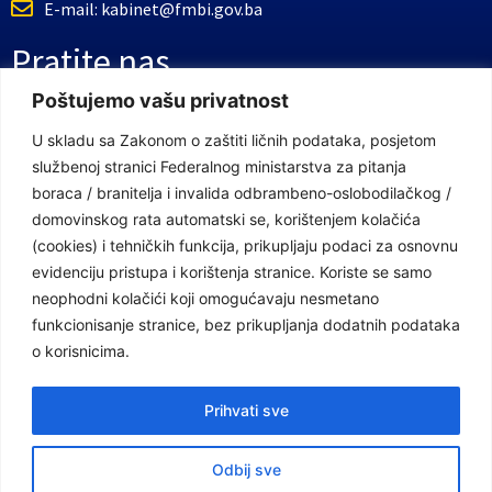
E-mail: kabinet@fmbi.gov.ba
Pratite nas
Poštujemo vašu privatnost
Facebook Stranica
U skladu sa Zakonom o zaštiti ličnih podataka, posjetom
službenoj stranici Federalnog ministarstva za pitanja
Youtube Kanal
boraca / branitelja i invalida odbrambeno-oslobodilačkog /
Linkovi
domovinskog rata automatski se, korištenjem kolačića
(cookies) i tehničkih funkcija, prikupljaju podaci za osnovnu
evidenciju pristupa i korištenja stranice. Koriste se samo
neophodni kolačići koji omogućavaju nesmetano
Vlada Federacije Bosne i Hercegovine
funkcionisanje stranice, bez prikupljanja dodatnih podataka
Federalno ministarstvo finansija
o korisnicima.
Federalni zavod za penzijsko i invalidsko osiguranje
Prihvati sve
Federalno ministarstvo rada i socijalne politike
Odbij sve
Federalno ministarstvo za pitanja boraca /branitelja i invalida odbrambeno-