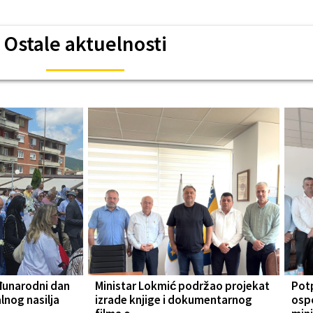
Ostale aktuelnosti
đunarodni dan
Ministar Lokmić podržao projekat
Pot
lnog nasilja
izrade knjige i dokumentarnog
osp