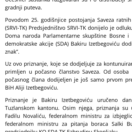
gradnji puteva.
Povodom 25. godišnjice postojanja Saveza ratnih
(SRVI-TK) Predsjedništvo SRVI-TK donijelo je odl
Doma naroda Parlamentarne skupštine Bosne i H
demokratske akcije (SDA) Bakiru Izetbegoviću dodij
znak”.
Uz ovo priznanje, koje se dodjeljuje za kontunuira
primljen u počasno članstvo Saveza. Od osoba ko
počasnog člana dodijeljen je još samo prvom pre
BiH Aliji Izetbegoviću.
Priznanje je Bakiru Izetbegoviću uručeno da
Tuzlanskom kantonu. Osim njega, priznanja su 
Fadilu Novaliću, federalnom ministru za izbjegl
federalnom ministru za pitanja boraca Salki Bu
predsjedniku KO SDA TK Fahrudinu Skopljaku.