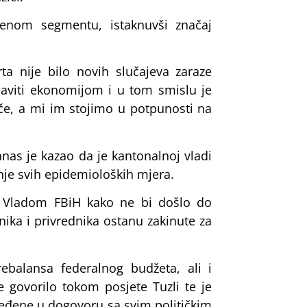
venom segmentu, istaknuvši značaj
a nije bilo novih slučajeva zaraze
aviti ekonomijom i u tom smislu je
če, a mi im stojimo u potpunosti na
nas je kazao da je kantonalnoj vladi
je svih epidemioloških mjera.
s Vladom FBiH kako ne bi došlo do
nika i privrednika ostanu zakinute za
ebalansa federalnog budžeta, ali i
govorilo tokom posjete Tuzli te je
eđene u dogovoru sa svim političkim