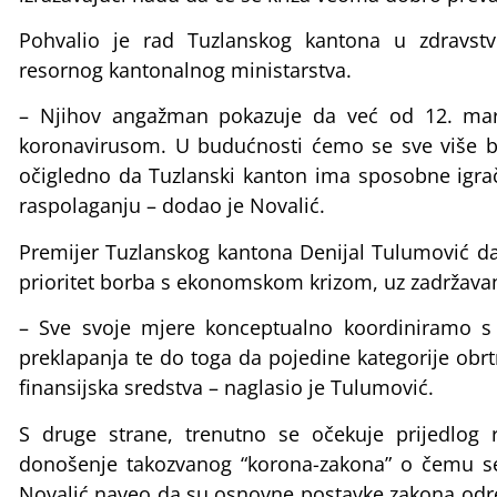
Pohvalio je rad Tuzlanskog kantona u zdravst
resornog kantonalnog ministarstva.
– Njihov angažman pokazuje da već od 12. mart
koronavirusom. U budućnosti ćemo se sve više b
očigledno da Tuzlanski kanton ima sposobne igra
raspolaganju – dodao je Novalić.
Premijer Tuzlanskog kantona Denijal Tulumović da
prioritet borba s ekonomskom krizom, uz zadržavan
– Sve svoje mjere konceptualno koordiniramo 
preklapanja te do toga da pojedine kategorije obrt
finansijska sredstva – naglasio je Tulumović.
S druge strane, trenutno se očekuje prijedlog r
donošenje takozvanog “korona-zakona” o čemu se 
Novalić naveo da su osnovne postavke zakona odr