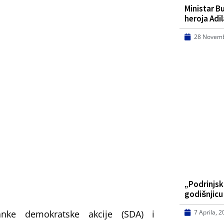
Ministar B
heroja Adi
28 Novemb
„Podrinjsk
godišnjic
anke demokratske akcije (SDA) i
7 Aprila, 