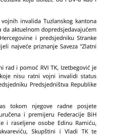
 vojnih invalida Tuzlanskog kantona
uku da aktuelnom dopredsjedavajućem
ercegovine i predsjedniku Stranke
eli najveće priznanje Saveza “Zlatni
ni rad i pomoć RVI TK, Izetbegović je
je nisu ratni vojni invalidi status
dsjedniku Predsjedništva Republike
nas tokom njegove radne posjete
uručena i premijeru Federacije BiH
ice i raseljene osobe Edinu Ramiću,
kvareviću, Skupštini i Vladi TK te