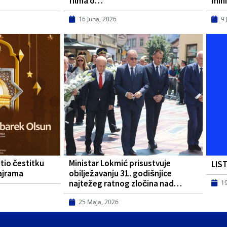
filma o…
mini
16 Juna, 2026
9 
tio čestitku
Ministar Lokmić prisustvuje
LIS
ajrama
obilježavanju 31. godišnjice
najtežeg ratnog zločina nad…
1
25 Maja, 2026