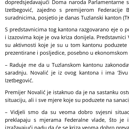
dopredsjedavajući Doma naroda Parlamentarne s
Izetbegović, zajedno s premijerom Federacije
suradnicima, posjetio je danas Tuzlanski kanton (TK
S predstavnicima tog kantona razgovarano eje o 
i izazovima koje je ova kriza donijela. Predstavnic
su aktivnosti koje je su u tom kantonu poduzete 
prezentirane i posljedice, posebno u ekonomskom 
– Raduje me da u Tuzlanskom kantonu zakonodavn
saradnju. Novalić je iz ovog kantona i ima ‘živu
Izetbegović.
Premijer Novalić je istaknuo da je na sastanku os
situaciju, ali i sve mjere koje su poduzete na sanaci
– Vidjeli smo da su veoma dobro svjesni situa
preklapaju s mjerama Federalne vlade, što je 
izražavajući nadu da će se kriza veoma dobro preva