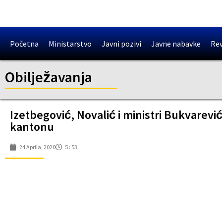
Početna
Ministarstvo
Javni pozivi
Javne nabavke
Rev
Obilježavanja
Izetbegović, Novalić i ministri Bukvarevi
kantonu
24 Aprila, 2020
5 : 53