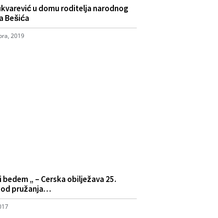
ukvarević u domu roditelja narodnog
la Bešića
ra, 2019
i bedem „ – Cerska obilježava 25.
u od pružanja…
2017