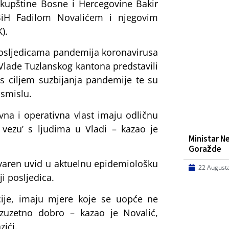
kupštine Bosne i Hercegovine Bakir
 BiH Fadilom Novalićem i njegovim
).
posljedicama pandemija koronavirusa
i Vlade Tuzlanskog kantona predstavili
s ciljem suzbijanja pandemije te su
smislu.
a i operativna vlast imaju odličnu
 vezu’ s ljudima u Vladi – kazao je
Ministar N
Goražde
tvaren uvid u aktuelnu epidemiološku
22 August
ji posljedica.
cije, imaju mjere koje se uopće ne
izuzetno dobro – kazao je Novalić,
zići.