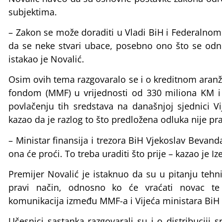
subjektima.
– Zakon se može doraditi u Vladi BiH i Federalno
da se neke stvari ubace, posebno ono što se odno
istakao je Novalić.
Osim ovih tema razgovaralo se i o kreditnom a
fondom (MMF) u vrijednosti od 330 miliona KM i 
povlačenju tih sredstava na današnjoj sjednici Vi
kazao da je razlog to što predložena odluka nije pr
– Ministar finansija i trezora BiH Vjekoslav Bevand
ona će proći. To treba uraditi što prije – kazao je Iz
Premijer Novalić je istaknuo da su u pitanju tehnič
pravi način, odnosno ko će vraćati novac te 
komunikacija između MMF-a i Vijeća ministara Bi
Učesnici sastanka razgovarali su i o distribuciji 