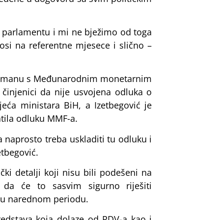
m parlamentu i mi ne bježimo od toga
si na referentne mjesece i slično –
ranžmanu s Međunarodnim monetarnim
činjenici da nije usvojena odluka o
jeća ministara BiH, a Izetbegović je
atila odluku MMF-a.
a naprosto treba uskladiti tu odluku i
etbegović.
ki detalji koji nisu bili podešeni na
da će to sasvim sigurno riješiti
H u narednom periodu.
sredstava koja dolaze od PDV-a kao i