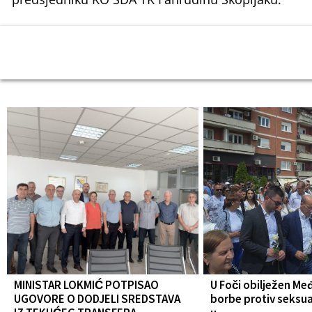
MINISTAR LOKMIĆ POTPISAO
U Foči obilježen Me
UGOVORE O DODJELI SREDSTAVA
borbe protiv seksua