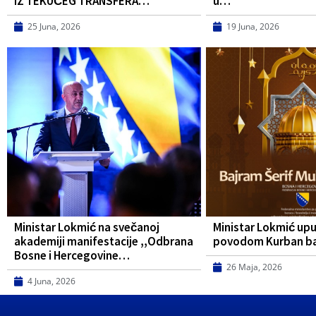
IZ TEKUĆEG TRANSFERA…
u…
25 Juna, 2026
19 Juna, 2026
Ministar Lokmić na svečanoj
Ministar Lokmić upu
akademiji manifestacije ,,Odbrana
povodom Kurban b
Bosne i Hercegovine…
26 Maja, 2026
4 Juna, 2026