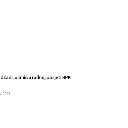
edžad Lokmić u radnoj posjeti BPK
a, 2023