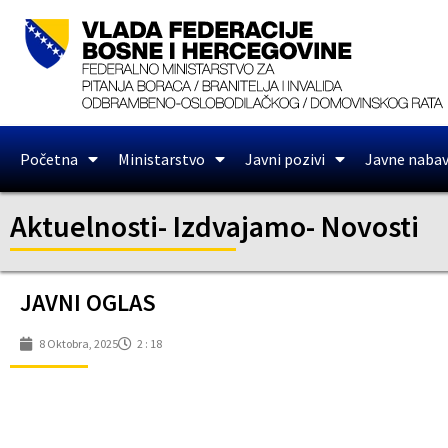
Početna
Ministarstvo
Javni pozivi
Javne naba
Aktuelnosti
-
Izdvajamo
-
Novosti
JAVNI OGLAS
8 Oktobra, 2025
2 : 18