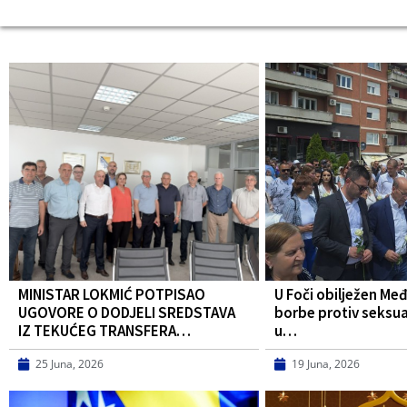
MINISTAR LOKMIĆ POTPISAO
U Foči obilježen Me
UGOVORE O DODJELI SREDSTAVA
borbe protiv seksua
IZ TEKUĆEG TRANSFERA…
u…
25 Juna, 2026
19 Juna, 2026