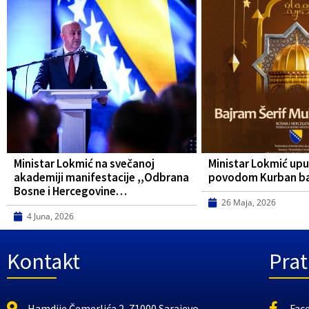
Ministar Lokmić na svečanoj
Ministar Lokmić upu
akademiji manifestacije ,,Odbrana
povodom Kurban b
Bosne i Hercegovine…
26 Maja, 2026
4 Juna, 2026
Kontakt
Prat
Hamdije Čemerlića 2, 71000 Sarajevo
Fac