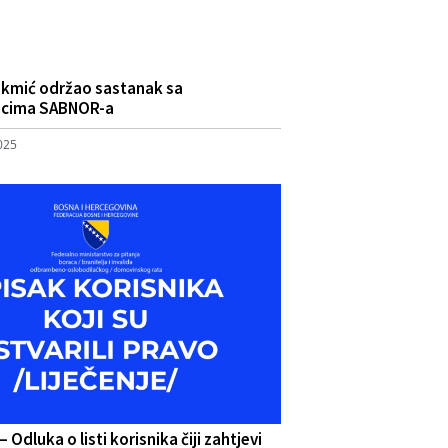
okmić održao sastanak sa
icima SABNOR-a
2025
 Odluka o listi korisnika čiji zahtjevi