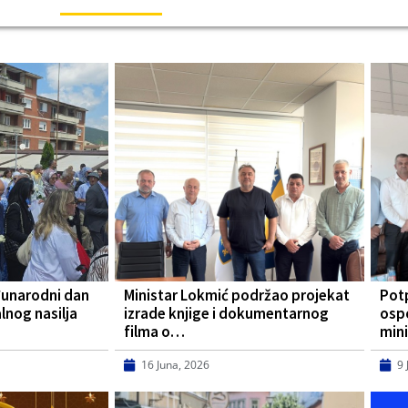
đunarodni dan
Ministar Lokmić podržao projekat
Pot
lnog nasilja
izrade knjige i dokumentarnog
osp
filma o…
mini
16 Juna, 2026
9 