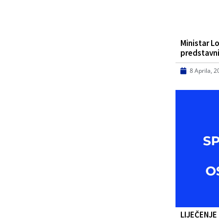
Ministar L
predstavn
8 Aprila, 
LIJEČENJE –