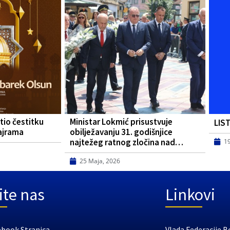
tio čestitku
Ministar Lokmić prisustvuje
LIS
ajrama
obilježavanju 31. godišnjice
najtežeg ratnog zločina nad…
1
25 Maja, 2026
ite nas
Linkovi
ebook Stranica
Vlada Federacije B