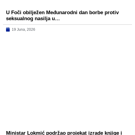
U Foči obilježen Međunarodni dan borbe protiv
seksualnog nasilja u…
19 Juna, 2026
Ministar Lokmić podržao projekat izrade knjige i