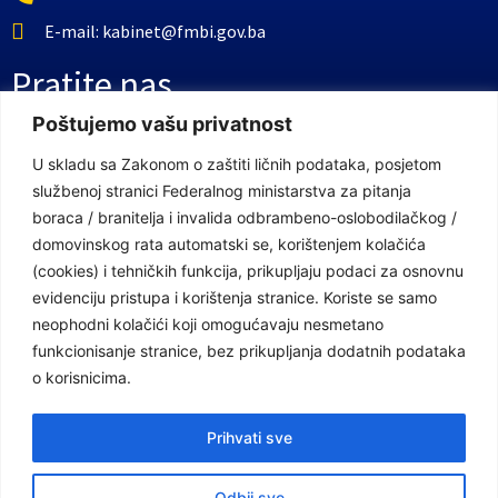
E-mail: kabinet@fmbi.gov.ba
Pratite nas
Poštujemo vašu privatnost
Facebook Stranica
U skladu sa Zakonom o zaštiti ličnih podataka, posjetom
službenoj stranici Federalnog ministarstva za pitanja
Youtube Kanal
boraca / branitelja i invalida odbrambeno-oslobodilačkog /
Linkovi
domovinskog rata automatski se, korištenjem kolačića
(cookies) i tehničkih funkcija, prikupljaju podaci za osnovnu
evidenciju pristupa i korištenja stranice. Koriste se samo
neophodni kolačići koji omogućavaju nesmetano
Vlada Federacije Bosne i Hercegovine
funkcionisanje stranice, bez prikupljanja dodatnih podataka
Federalno ministarstvo finansija
o korisnicima.
Federalni zavod za penzijsko i invalidsko osiguranje
Prihvati sve
Federalno ministarstvo rada i socijalne politike
Odbij sve