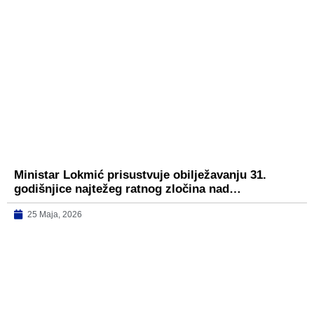
Ministar Lokmić prisustvuje obilježavanju 31.
godišnjice najtežeg ratnog zločina nad…
25 Maja, 2026