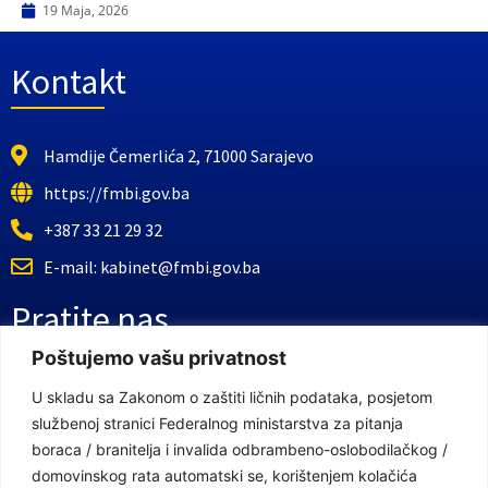
19 Maja, 2026
Kontakt
Hamdije Čemerlića 2, 71000 Sarajevo
https://fmbi.gov.ba
+387 33 21 29 32
E-mail: kabinet@fmbi.gov.ba
Pratite nas
Poštujemo vašu privatnost
Facebook Stranica
U skladu sa Zakonom o zaštiti ličnih podataka, posjetom
službenoj stranici Federalnog ministarstva za pitanja
Youtube Kanal
boraca / branitelja i invalida odbrambeno-oslobodilačkog /
Linkovi
domovinskog rata automatski se, korištenjem kolačića