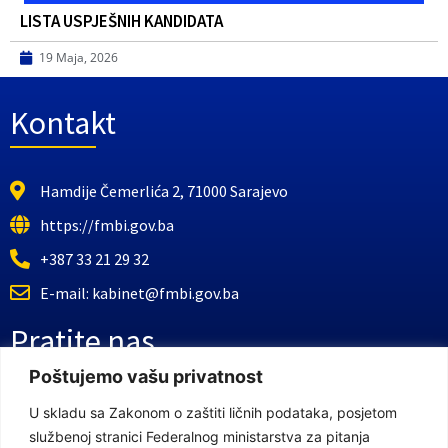
LISTA USPJEŠNIH KANDIDATA
19 Maja, 2026
Kontakt
Hamdije Čemerlića 2, 71000 Sarajevo
https://fmbi.gov.ba
+387 33 21 29 32
E-mail: kabinet@fmbi.gov.ba
Pratite nas
Poštujemo vašu privatnost
Facebook Stranica
U skladu sa Zakonom o zaštiti ličnih podataka, posjetom
službenoj stranici Federalnog ministarstva za pitanja
Youtube Kanal