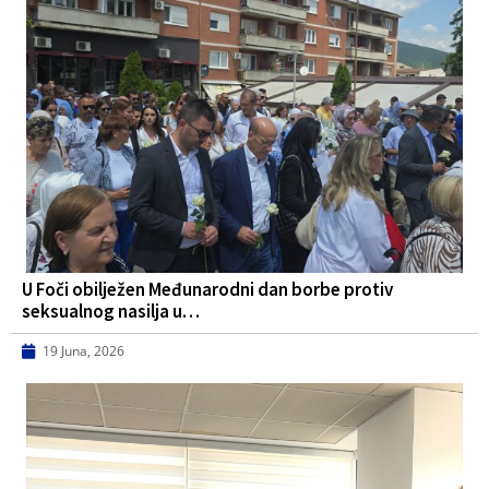
U Foči obilježen Međunarodni dan borbe protiv
seksualnog nasilja u…
19 Juna, 2026