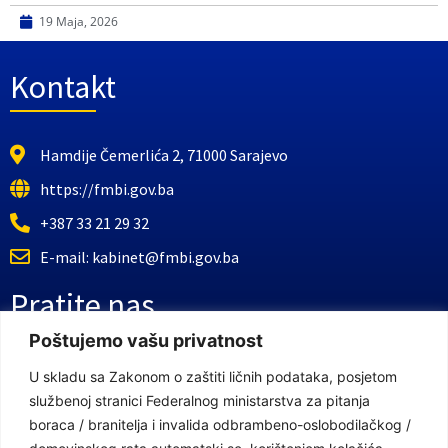
19 Maja, 2026
Kontakt
Hamdije Čemerlića 2, 71000 Sarajevo
https://fmbi.gov.ba
+387 33 21 29 32
E-mail: kabinet@fmbi.gov.ba
Pratite nas
Poštujemo vašu privatnost
Facebook Stranica
U skladu sa Zakonom o zaštiti ličnih podataka, posjetom
službenoj stranici Federalnog ministarstva za pitanja
Youtube Kanal
boraca / branitelja i invalida odbrambeno-oslobodilačkog /