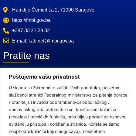
Hamdije Čemerlića 2, 71000 Sarajevo
https://fmbi.gov.ba
+387 33 21 29 32
E-mail: kabinet@fmbi.gov.ba
Pratite nas
Poštujemo vašu privatnost
Facebook Stranica
Youtube Kanal
U skladu sa Zakonom o zaštiti ličnih podataka, posjetom
službenoj stranici Federalnog ministarstva za pitanja boraca
Linkovi
/ branitelja i invalida odbrambeno-oslobodilačkog /
domovinskog rata automatski se, korištenjem kolačića
(cookies) i tehničkih funkcija, prikupljaju podaci za osnovnu
Vlada Federacije Bosne i Hercegovine
evidenciju pristupa i korištenja stranice. Koriste se samo
neophodni kolačići koji omogućavaju nesmetano
Federalno ministarstvo finansija