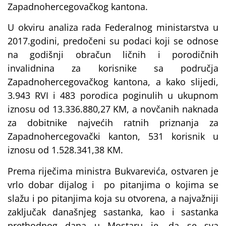
Zapadnohercegovačkog kantona.
U okviru analiza rada Federalnog ministarstva u
2017.godini, predočeni su podaci koji se odnose
na godišnji obračun ličnih i porodičnih
invalidnina za korisnike sa područja
Zapadnohercegovačkog kantona, a kako slijedi,
3.943 RVI i 483 porodica poginulih u ukupnom
iznosu od 13.336.880,27 KM, a novčanih naknada
za dobitnike najvećih ratnih priznanja za
Zapadnohercegovački kanton, 531 korisnik u
iznosu od 1.528.341,38 KM.
Prema riječima ministra Bukvarevića, ostvaren je
vrlo dobar dijalog i po pitanjima o kojima se
slažu i po pitanjima koja su otvorena, a najvažniji
zaključak današnjeg sastanka, kao i sastanka
prethodnog dana u Mostaru je, da se sva