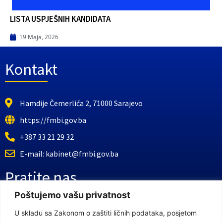
LISTA USPJEŠNIH KANDIDATA
19 Maja, 2026
Kontakt
Hamdije Čemerlića 2, 71000 Sarajevo
https://fmbi.gov.ba
+387 33 21 29 32
E-mail: kabinet@fmbi.gov.ba
Pratite nas
Poštujemo vašu privatnost
Facebook Stranica
U skladu sa Zakonom o zaštiti ličnih podataka, posjetom