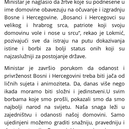
Ministar je naglasio da žrtve koje su podnesene u
ime domovine obavezuju na očuvanje i izgradnju
Bosne i Hercegovine. „Bosanci i Hercegovci su
velikog i hrabrog srca, patriote koji svoju
domovinu vole i nose u srcu“, rekao je Lokmić,
pozivajući sve da istraju na putu dokazivanja
istine i borbi za bolji status onih koji su
najzaslužniji za postojanje države.
Ministar je završio porukom da odanost i
privrženost Bosni i Hercegovini treba biti jača od
ličnih sujeta i animoziteta. Da, danas više nego
ikada moramo biti složni i jedinstveni.U svim
borbama koje smo prošli, pokazali smo da smo
najbolji narod na svijetu. Naša snaga leži u
zajedništvu i odanosti našoj domovini. Samo
ujedinjeni možemo graditi snažniju, pravedniju i