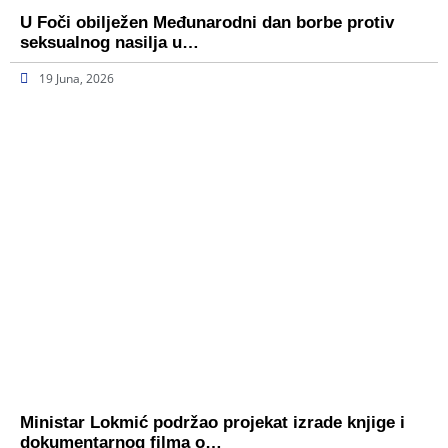
U Foči obilježen Međunarodni dan borbe protiv
seksualnog nasilja u…
19 Juna, 2026
Ministar Lokmić podržao projekat izrade knjige i
dokumentarnog filma o…