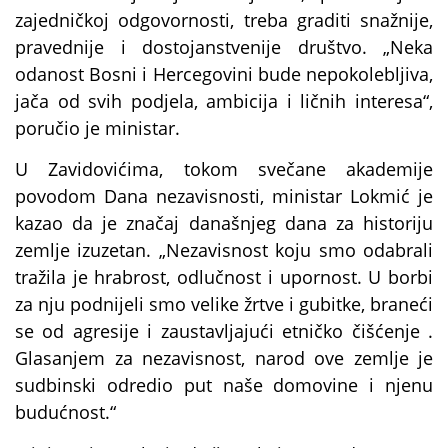
zajedničkoj odgovornosti, treba graditi snažnije,
pravednije i dostojanstvenije društvo. „Neka
odanost Bosni i Hercegovini bude nepokolebljiva,
jača od svih podjela, ambicija i ličnih interesa“,
poručio je ministar.
U Zavidovićima, tokom svečane akademije
povodom Dana nezavisnosti, ministar Lokmić je
kazao da je značaj današnjeg dana za historiju
zemlje izuzetan. „Nezavisnost koju smo odabrali
tražila je hrabrost, odlučnost i upornost. U borbi
za nju podnijeli smo velike žrtve i gubitke, braneći
se od agresije i zaustavljajući etničko čišćenje .
Glasanjem za nezavisnost, narod ove zemlje je
sudbinski odredio put naše domovine i njenu
budućnost.“