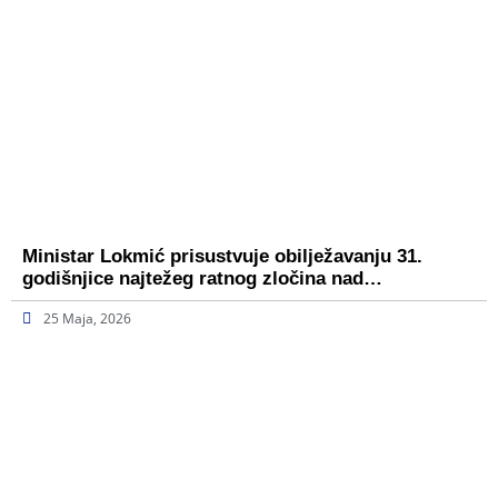
Ministar Lokmić prisustvuje obilježavanju 31.
godišnjice najtežeg ratnog zločina nad…
25 Maja, 2026