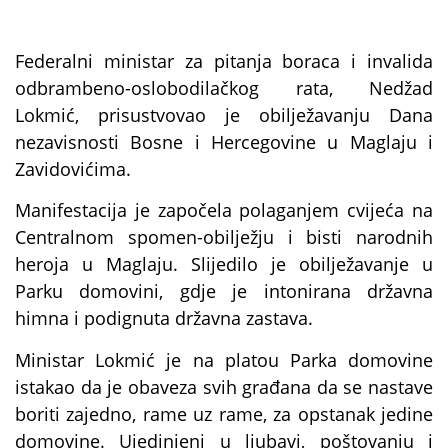
Federalni ministar za pitanja boraca i invalida
odbrambeno-oslobodilačkog rata, Nedžad
Lokmić, prisustvovao je obilježavanju Dana
nezavisnosti Bosne i Hercegovine u Maglaju i
Zavidovićima.
Manifestacija je započela polaganjem cvijeća na
Centralnom spomen-obilježju i bisti narodnih
heroja u Maglaju. Slijedilo je obilježavanje u
Parku domovini, gdje je intonirana državna
himna i podignuta državna zastava.
Ministar Lokmić je na platou Parka domovine
istakao da je obaveza svih građana da se nastave
boriti zajedno, rame uz rame, za opstanak jedine
domovine. Ujedinjeni u ljubavi, poštovanju i