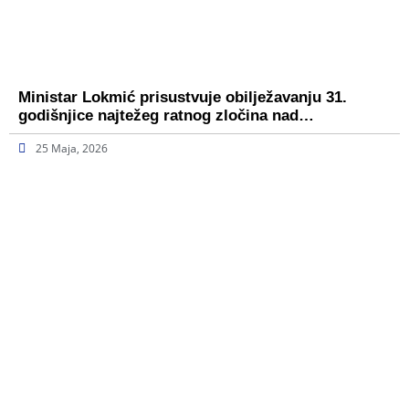
Ministar Lokmić prisustvuje obilježavanju 31.
godišnjice najtežeg ratnog zločina nad…
25 Maja, 2026