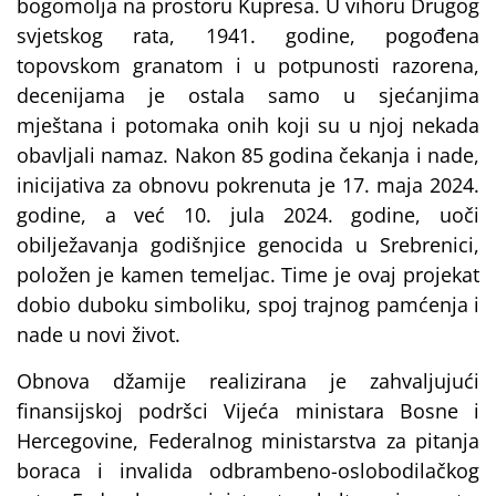
bogomolja na prostoru Kupresa. U vihoru Drugog
svjetskog rata, 1941. godine, pogođena
topovskom granatom i u potpunosti razorena,
decenijama je ostala samo u sjećanjima
mještana i potomaka onih koji su u njoj nekada
obavljali namaz. Nakon 85 godina čekanja i nade,
inicijativa za obnovu pokrenuta je 17. maja 2024.
godine, a već 10. jula 2024. godine, uoči
obilježavanja godišnjice genocida u Srebrenici,
položen je kamen temeljac. Time je ovaj projekat
dobio duboku simboliku, spoj trajnog pamćenja i
nade u novi život.
Obnova džamije realizirana je zahvaljujući
finansijskoj podršci Vijeća ministara Bosne i
Hercegovine, Federalnog ministarstva za pitanja
boraca i invalida odbrambeno-oslobodilačkog