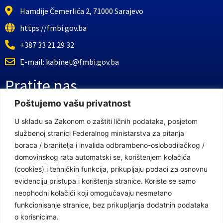
Hamdije Čemerlića 2, 71000 Sarajevo
https://fmbi.gov.ba
+387 33 21 29 32
E-mail: kabinet@fmbi.gov.ba
Pratite nas
Poštujemo vašu privatnost
Facebook Stranica
U skladu sa Zakonom o zaštiti ličnih podataka, posjetom
službenoj stranici Federalnog ministarstva za pitanja
Youtube Kanal
boraca / branitelja i invalida odbrambeno-oslobodilačkog /
Linkovi
domovinskog rata automatski se, korištenjem kolačića
(cookies) i tehničkih funkcija, prikupljaju podaci za osnovnu
evidenciju pristupa i korištenja stranice. Koriste se samo
neophodni kolačići koji omogućavaju nesmetano
Vlada Federacije Bosne i Hercegovine
funkcionisanje stranice, bez prikupljanja dodatnih podataka
Federalno ministarstvo finansija
o korisnicima.