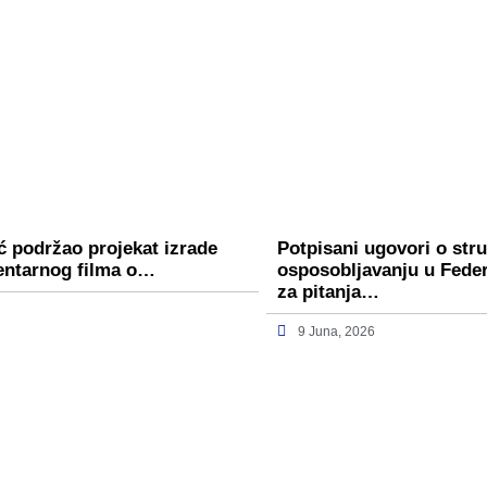
ć podržao projekat izrade
Potpisani ugovori o st
entarnog filma o…
osposobljavanju u Fede
za pitanja…
9 Juna, 2026