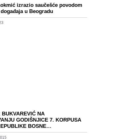
Lokmić izrazio saučešće povodom
 događaja u Beogradu
23
R BUKVAREVIĆ NA
VANJU GODIŠNJICE 7. KORPUSA
REPUBLIKE BOSNE…
2015