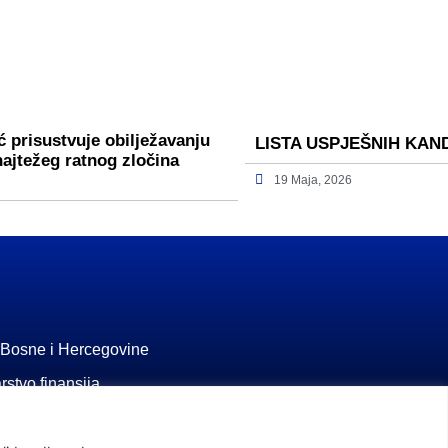
 prisustvuje obilježavanju
LISTA USPJEŠNIH KAN
najtežeg ratnog zločina
19 Maja, 2026
 Bosne i Hercegovine
rstvo finansija
a penzijsko i invalidsko