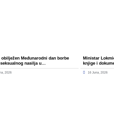
 obilježen Međunarodni dan borbe
Ministar Lokmi
 seksualnog nasilja u…
knjige i dokum
na, 2026
16 Juna, 2026