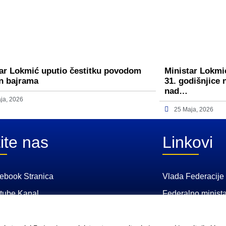
ar Lokmić uputio čestitku povodom
Ministar Lokmić
n bajrama
31. godišnjice 
nad…
ja, 2026
25 Maja, 2026
ite nas
Linkovi
ebook Stranica
Vlada Federacije
tube Kanal
Federalno minista
Federalni zavod z
osiguranje