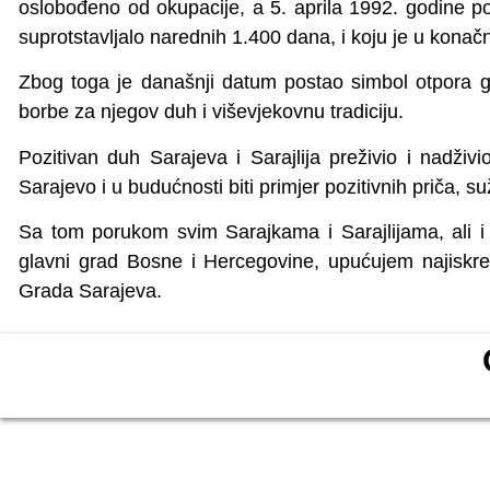
oslobođeno od okupacije, a 5. aprila 1992. godine p
suprotstavljalo narednih 1.400 dana, i koju je u konačn
Zbog toga je današnji datum postao simbol otpora g
borbe za njegov duh i viševjekovnu tradiciju.
Pozitivan duh Sarajeva i Sarajlija preživio i nadži
Sarajevo i u budućnosti biti primjer pozitivnih priča, su
Sa tom porukom svim Sarajkama i Sarajlijama, ali i 
glavni grad Bosne i Hercegovine, upućujem najiskre
Grada Sarajeva.