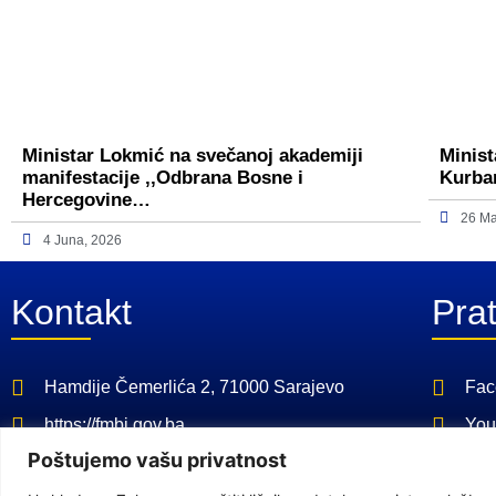
Ministar Lokmić na svečanoj akademiji
Minist
manifestacije ,,Odbrana Bosne i
Kurba
Hercegovine…
26 Ma
4 Juna, 2026
Kontakt
Prat
Hamdije Čemerlića 2, 71000 Sarajevo
Fac
https://fmbi.gov.ba
You
Poštujemo vašu privatnost
+387 33 21 29 32