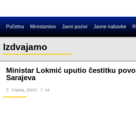
Početna
Ministarstvo
Javni pozivi
Javne nabavke
R
Izdvajamo
Ministar Lokmić uputio čestitku povo
Sarajeva
6 Aprila, 2024
7 : 54