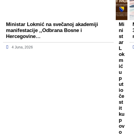
Ministar Lokmić na svečanoj akademiji
Mi
manifestacije ,,Odbrana Bosne i
ni
Hercegovine…
st
ar
4 Juna, 2026
L
ok
m
ić
u
p
ut
io
če
st
it
ku
p
ov
o