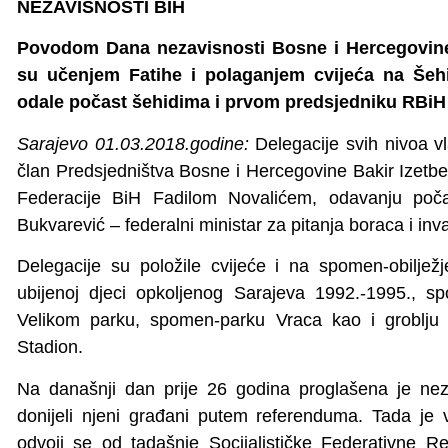
NEZAVISNOSTI BIH
Povodom Dana nezavisnosti Bosne i Hercegovine 
su učenjem Fatihe i polaganjem cvijeća na Še
odale počast šehidima i prvom predsjedniku RBiH A
Sarajevo 01.03.2018.godine:
Delegacije svih nivoa v
član Predsjedništva Bosne i Hercegovine Bakir Izetb
Federacije BiH Fadilom Novalićem, odavanju počas
Bukvarević – federalni ministar za pitanja boraca i in
Delegacije su položile cvijeće i na spomen-obiljež
ubijenoj djeci opkoljenog Sarajeva 1992.-1995., sp
Velikom parku, spomen-parku Vraca kao i groblju 
Stadion.
Na današnji dan prije 26 godina proglašena je ne
donijeli njeni građani putem referenduma. Tada je 
odvoji se od tadašnje Socijalističke Federativne R