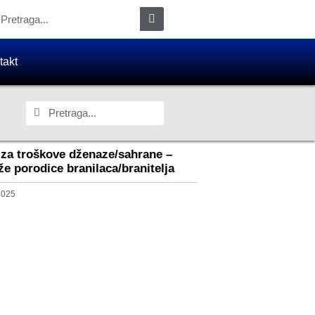
takt
za troškove dženaze/sahrane –
že porodice branilaca/branitelja
 2025