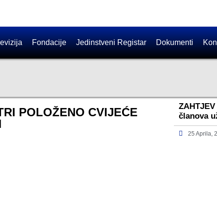
evizija
Fondacije
Jedinstveni Registar
Dokumenti
Kon
ZAHTJEV 
TRI POLOŽENO CVIJEĆE
članova u
H
25 Aprila,