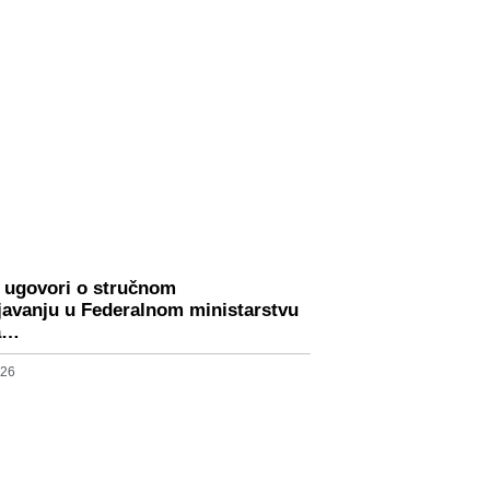
i ugovori o stručnom
javanju u Federalnom ministarstvu
ja…
026