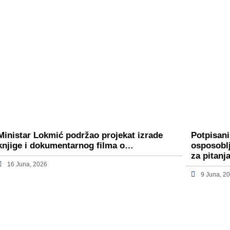
Ministar Lokmić podržao projekat izrade
Potpisan
knjige i dokumentarnog filma o…
osposobl
za pitan
16 Juna, 2026
9 Juna, 2