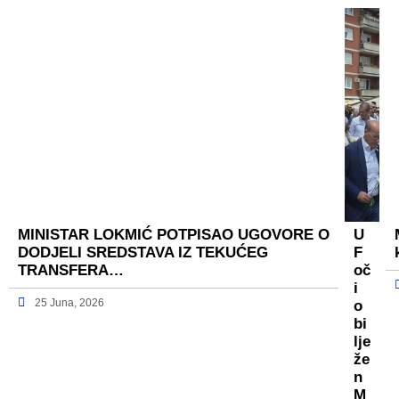
MINISTAR LOKMIĆ POTPISAO UGOVORE O
U
DODJELI SREDSTAVA IZ TEKUĆEG
F
TRANSFERA…
oč
i
25 Juna, 2026
o
bi
lje
že
n
M