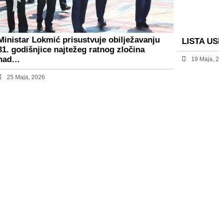
Ministar Lokmić prisustvuje obilježavanju
LISTA U
31. godišnjice najtežeg ratnog zločina
nad…
19 Maja, 
25 Maja, 2026