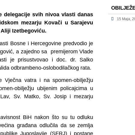
OBILJEŽ
delegacije svih nivoa vlasti danas
15 Maja, 
hidskom mezarju Kovači u Sarajevu
liji Izetbegoviću.
lasti Bosne i Hercegovine predvodio je
egović, a zajedno sa premijerom Vlade
ti je prisustvovao i doc. dr. Salko
valida odbrambeno-oslobodilačkog rata.
je Vječna vatra i na spomen-obilježju
omen-obilježju ubijenim policajcima u
Lav, Sv. Matko, Sv. Josip i mezarju
zavisnost BiH nakon što su tu odluku
većina građana odlučila da se zemlja
epublike Jugoslavije (SFRJ) i postane