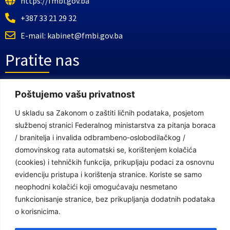
https://fmbi.gov.ba
+387 33 21 29 32
E-mail: kabinet@fmbi.gov.ba
Pratite nas
Poštujemo vašu privatnost
Facebook Stranica
Youtube Kanal
U skladu sa Zakonom o zaštiti ličnih podataka, posjetom
službenoj stranici Federalnog ministarstva za pitanja boraca
Linkovi
/ branitelja i invalida odbrambeno-oslobodilačkog /
domovinskog rata automatski se, korištenjem kolačića
(cookies) i tehničkih funkcija, prikupljaju podaci za osnovnu
Vlada Federacije Bosne i Hercegovine
evidenciju pristupa i korištenja stranice. Koriste se samo
neophodni kolačići koji omogućavaju nesmetano
Federalno ministarstvo finansija
funkcionisanje stranice, bez prikupljanja dodatnih podataka
Federalni zavod za penzijsko i invalidsko osiguranje
o korisnicima.
Federalno ministarstvo rada i socijalne politike