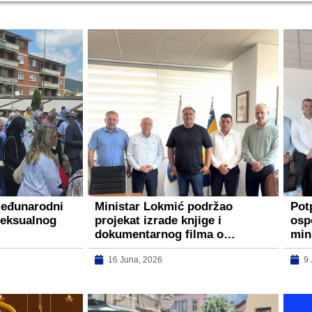
Međunarodni
Ministar Lokmić podržao
Pot
seksualnog
projekat izrade knjige i
osp
dokumentarnog filma o…
min
16 Juna, 2026
9