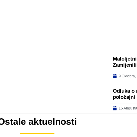
Maloljetn
Zamijenil
9 Oktobra,
Odluka o 
položajni
15 Augusta
Ostale aktuelnosti