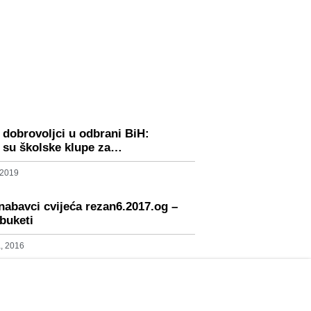
i dobrovoljci u odbrani BiH:
i su školske klupe za…
 2019
nabavci cvijeća rezan6.2017.og –
 buketi
, 2016