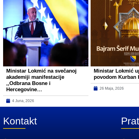
Ministar Lokmić na svečanoj
Ministar Lokmić u
akademiji manifestacije
povodom Kurban 
,,Odbrana Bosne i
26 Maja, 2026
Hercegovine…
4 Juna, 2026
Kontakt
Prat