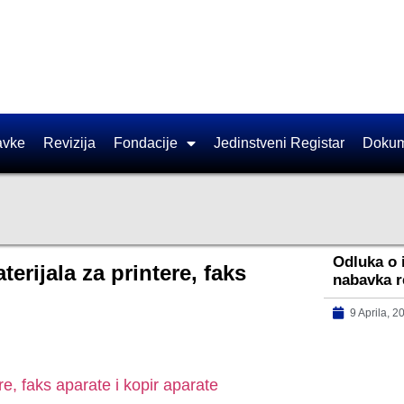
avke
Revizija
Fondacije
Jedinstveni Registar
Dokum
Odluka o 
rijala za printere, faks
nabavka r
9 Aprila, 2
e, faks aparate i kopir aparate