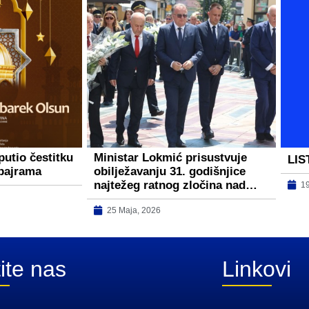
putio čestitku
Ministar Lokmić prisustvuje
LIS
bajrama
obilježavanju 31. godišnjice
najtežeg ratnog zločina nad…
1
25 Maja, 2026
ite nas
Linkovi