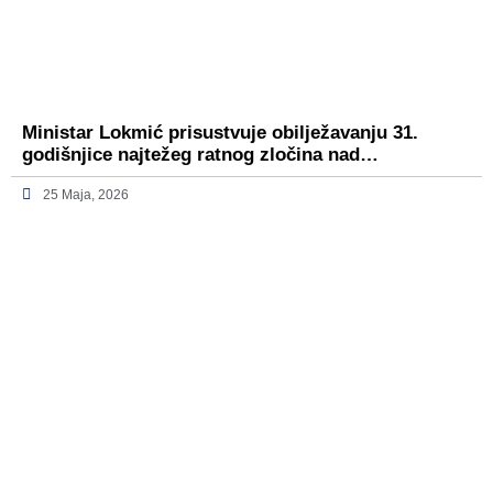
Ministar Lokmić prisustvuje obilježavanju 31.
godišnjice najtežeg ratnog zločina nad…
25 Maja, 2026