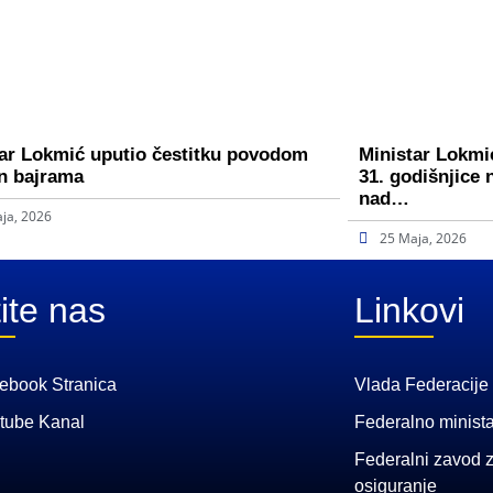
ar Lokmić uputio čestitku povodom
Ministar Lokmić
n bajrama
31. godišnjice 
nad…
ja, 2026
25 Maja, 2026
ite nas
Linkovi
ebook Stranica
Vlada Federacije
tube Kanal
Federalno minista
Federalni zavod z
osiguranje