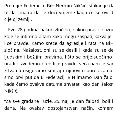
Premijer Federacije BiH Nermin Nikšić istakao je da
te da smatra da će doći vrijeme kada će se ovi d
cijeloj zemlji.
– Evo 28 godina nakon zločina, nakon pravosnažne p
koje se intimno pitam kako mogu zaspati, kakva je 
lice pravde. Kamo sreće da agresije i rata na BiH 
zločina. Nažalost, oni su se desili i kada su se de
ljudskim i božijim pravima. I što se prije suočimo
uradili izvedemo pred lice pravde, veća nam je š
žrtvama osiguramo smiraj i njihovim porodicama 
smo prvi put da u Federaciji BiH imamo Dan žalos
kada ćemo ovakve datume shvatati kao dan žalosti 
Nikšić.
“Za sve građane Tuzle, 25.maj je dan žalosti, boli 
dana. Na ovakav dostojanstven način, komemo