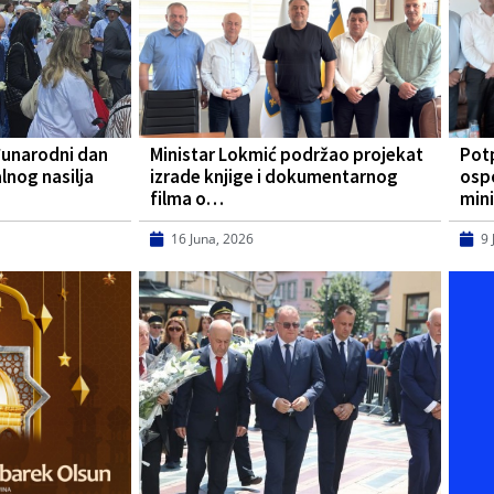
đunarodni dan
Ministar Lokmić podržao projekat
Pot
lnog nasilja
izrade knjige i dokumentarnog
osp
filma o…
mini
16 Juna, 2026
9 