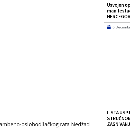
Usvojen opš
manifesta
HERCEGO
6 Decembr
LISTA USPJ
STRUČNOM
dbrambeno-oslobodilačkog rata Nedžad
ZASNIVAN