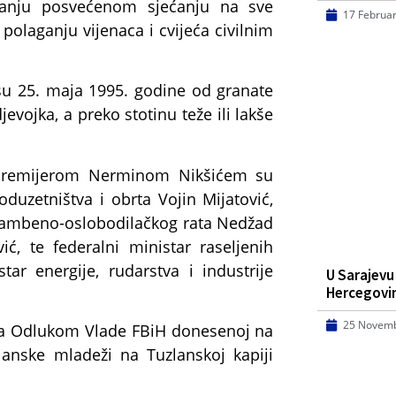
vanju posvećenom sjećanju na sve
17 Februa
 polaganju vijenaca i cvijeća civilnim
su 25. maja 1995. godine od granate
jevojka, a preko stotinu teže ili lakše
j premijerom Nerminom Nikšićem su
oduzetništva i obrta Vojin Mijatović,
dbrambeno-oslobodilačkog rata Nedžad
ić, te federalni ministar raseljenih
tar energije, rudarstva i industrije
U Sarajevu
Hercegovi
25 Novemb
u sa Odlukom Vlade FBiH donesenoj na
lanske mladeži na Tuzlanskoj kapiji