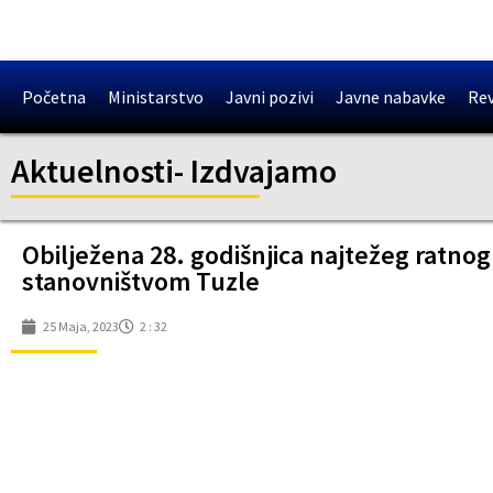
Početna
Ministarstvo
Javni pozivi
Javne nabavke
Rev
Aktuelnosti
-
Izdvajamo
Obilježena 28. godišnjica najtežeg ratnog
stanovništvom Tuzle
25 Maja, 2023
2 : 32