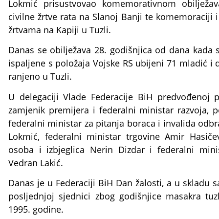
Lokmić prisustvovao komemorativnom obilježa
civilne žrtve rata na Slanoj Banji te komemoraciji i
žrtvama na Kapiji u Tuzli.
Danas se obilježava 28. godišnjica od dana kada 
ispaljene s položaja Vojske RS ubijeni 71 mladić i d
ranjeno u Tuzli.
U delegaciji Vlade Federacije BiH predvođeno
zamjenik premijera i federalni ministar razvoja, p
federalni ministar za pitanja boraca i invalida o
Lokmić, federalni ministar trgovine Amir Hasičev
osoba i izbjeglica Nerin Dizdar i federalni minis
Vedran Lakić.
Danas je u Federaciji BiH Dan žalosti, a u sklad
posljednjoj sjednici zbog godišnjice masakra tuz
1995. godine.