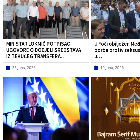
MINISTAR LOKMIĆ POTPISAO
U Foči obilježen Me
UGOVORE O DODJELI SREDSTAVA
borbe protiv seksua
IZ TEKUĆEG TRANSFERA…
u…
25 Juna, 2026
19 Juna, 2026