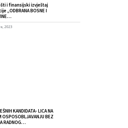
ti i finansijski izvještaj
cije „ODBRANA BOSNE I
VINE…
a, 2023
EŠNIH KANDIDATA- LICA NA
 OSPOSOBLJAVANJU BEZ
JA RADNOG…