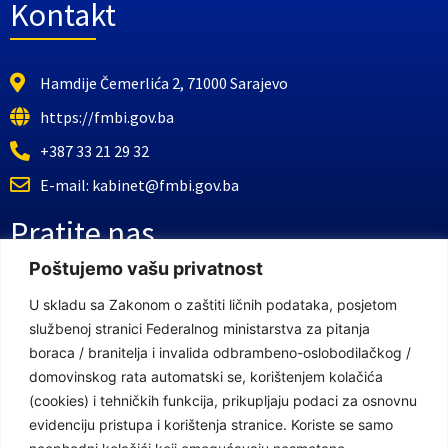
Kontakt
Hamdije Čemerlića 2, 71000 Sarajevo
https://fmbi.gov.ba
+387 33 21 29 32
E-mail: kabinet@fmbi.gov.ba
Pratite nas
Poštujemo vašu privatnost
Facebook Stranica
U skladu sa Zakonom o zaštiti ličnih podataka, posjetom
službenoj stranici Federalnog ministarstva za pitanja
Youtube Kanal
boraca / branitelja i invalida odbrambeno-oslobodilačkog /
Linkovi
domovinskog rata automatski se, korištenjem kolačića
(cookies) i tehničkih funkcija, prikupljaju podaci za osnovnu
evidenciju pristupa i korištenja stranice. Koriste se samo