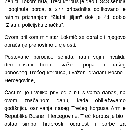
Zenici. Tokom rata, Treći korpus je dao 6.343 šehida
i poginula borca, a 277 pripadnika odlikovano je
ratnim priznanjem “Zlatni ljiljan” dok je 41 dobio
“Zlatnu policijsku značku”.
Ovom prilikom ministar Lokmić se obratio i njegovo
obraćanje prenosimo u cjelosti:
Poštovane porodice šehida, ratni vojni invalidi,
demobilisani borci, uvaženi pripadnici našeg
ponosnog Trećeg korpusa, uvaženi građani Bosne i
Hercegovine,
Čast mi je i velika privilegija biti s vama danas, na
ovom značajnom danu, kada obilježavamo
godišnjicu osnivanja našeg Trećeg korpusa Armije
Republike Bosne i Hercegovine. Treći korpus je bio i
ostao simbol hrabrosti, odanosti i borbe za