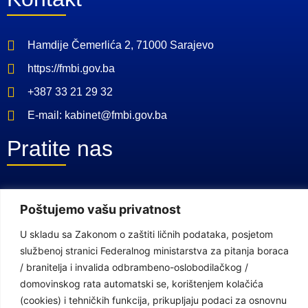
Hamdije Čemerlića 2, 71000 Sarajevo
https://fmbi.gov.ba
+387 33 21 29 32
E-mail: kabinet@fmbi.gov.ba
Pratite nas
Facebook Stranica
Poštujemo vašu privatnost
Youtube Kanal
U skladu sa Zakonom o zaštiti ličnih podataka, posjetom
Linkovi
službenoj stranici Federalnog ministarstva za pitanja boraca
/ branitelja i invalida odbrambeno-oslobodilačkog /
domovinskog rata automatski se, korištenjem kolačića
Vlada Federacije Bosne i Hercegovine
(cookies) i tehničkih funkcija, prikupljaju podaci za osnovnu