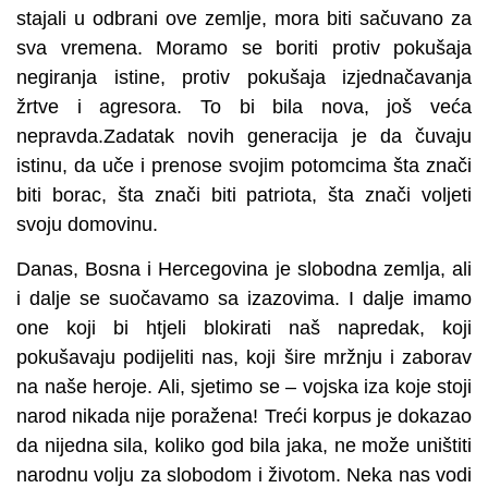
stajali u odbrani ove zemlje, mora biti sačuvano za
sva vremena. Moramo se boriti protiv pokušaja
negiranja istine, protiv pokušaja izjednačavanja
žrtve i agresora. To bi bila nova, još veća
nepravda.Zadatak novih generacija je da čuvaju
istinu, da uče i prenose svojim potomcima šta znači
biti borac, šta znači biti patriota, šta znači voljeti
svoju domovinu.
Danas, Bosna i Hercegovina je slobodna zemlja, ali
i dalje se suočavamo sa izazovima. I dalje imamo
one koji bi htjeli blokirati naš napredak, koji
pokušavaju podijeliti nas, koji šire mržnju i zaborav
na naše heroje. Ali, sjetimo se – vojska iza koje stoji
narod nikada nije poražena! Treći korpus je dokazao
da nijedna sila, koliko god bila jaka, ne može uništiti
narodnu volju za slobodom i životom. Neka nas vodi