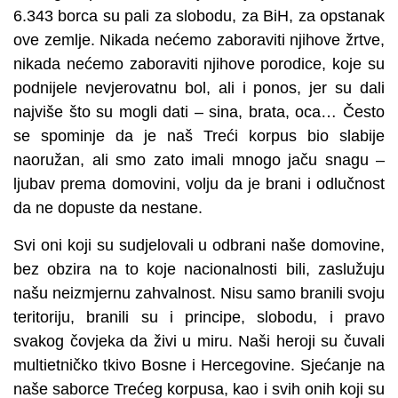
6.343 borca su pali za slobodu, za BiH, za opstanak
ove zemlje. Nikada nećemo zaboraviti njihove žrtve,
nikada nećemo zaboraviti njihove porodice, koje su
podnijele nevjerovatnu bol, ali i ponos, jer su dali
najviše što su mogli dati – sina, brata, oca… Često
se spominje da je naš Treći korpus bio slabije
naoružan, ali smo zato imali mnogo jaču snagu –
ljubav prema domovini, volju da je brani i odlučnost
da ne dopuste da nestane.
Svi oni koji su sudjelovali u odbrani naše domovine,
bez obzira na to koje nacionalnosti bili, zaslužuju
našu neizmjernu zahvalnost. Nisu samo branili svoju
teritoriju, branili su i principe, slobodu, i pravo
svakog čovjeka da živi u miru. Naši heroji su čuvali
multietničko tkivo Bosne i Hercegovine. Sjećanje na
naše saborce Trećeg korpusa, kao i svih onih koji su