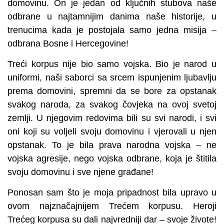
domovinu. On je jedan od ključnih stubova naše
odbrane u najtamnijim danima naše historije, u
trenucima kada je postojala samo jedna misija –
odbrana Bosne i Hercegovine!
Treći korpus nije bio samo vojska. Bio je narod u
uniformi, naši saborci sa srcem ispunjenim ljubavlju
prema domovini, spremni da se bore za opstanak
svakog naroda, za svakog čovjeka na ovoj svetoj
zemlji. U njegovim redovima bili su svi narodi, i svi
oni koji su voljeli svoju domovinu i vjerovali u njen
opstanak. To je bila prava narodna vojska – ne
vojska agresije, nego vojska odbrane, koja je štitila
svoju domovinu i sve njene građane!
Ponosan sam što je moja pripadnost bila upravo u
ovom najznačajnijem Trećem korpusu. Heroji
Trećeg korpusa su dali najvredniji dar – svoje živote!