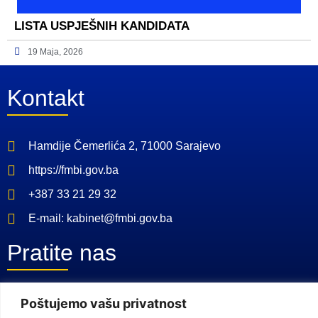
LISTA USPJEŠNIH KANDIDATA
19 Maja, 2026
Kontakt
Hamdije Čemerlića 2, 71000 Sarajevo
https://fmbi.gov.ba
+387 33 21 29 32
E-mail: kabinet@fmbi.gov.ba
Pratite nas
Facebook Stranica
Poštujemo vašu privatnost