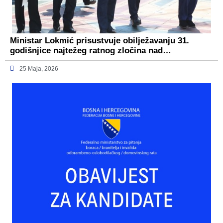
Ministar Lokmić prisustvuje obilježavanju 31.
godišnjice najtežeg ratnog zločina nad…
25 Maja, 2026