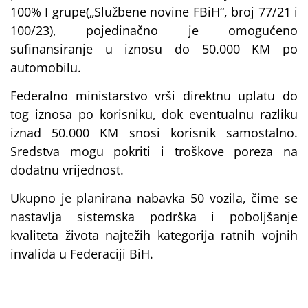
100% I grupe(„Službene novine FBiH“, broj 77/21 i
100/23), pojedinačno je omogućeno
sufinansiranje u iznosu do 50.000 KM po
automobilu.
Federalno ministarstvo vrši direktnu uplatu do
tog iznosa po korisniku, dok eventualnu razliku
iznad 50.000 KM snosi korisnik samostalno.
Sredstva mogu pokriti i troškove poreza na
dodatnu vrijednost.
Ukupno je planirana nabavka 50 vozila, čime se
nastavlja sistemska podrška i poboljšanje
kvaliteta života najtežih kategorija ratnih vojnih
invalida u Federaciji BiH.