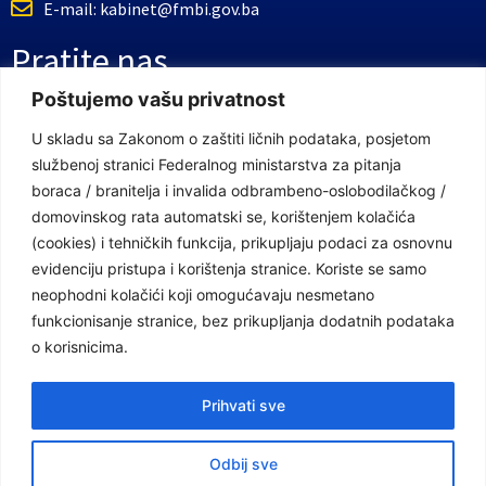
E-mail: kabinet@fmbi.gov.ba
Pratite nas
Poštujemo vašu privatnost
Facebook Stranica
U skladu sa Zakonom o zaštiti ličnih podataka, posjetom
službenoj stranici Federalnog ministarstva za pitanja
Youtube Kanal
boraca / branitelja i invalida odbrambeno-oslobodilačkog /
Linkovi
domovinskog rata automatski se, korištenjem kolačića
(cookies) i tehničkih funkcija, prikupljaju podaci za osnovnu
evidenciju pristupa i korištenja stranice. Koriste se samo
neophodni kolačići koji omogućavaju nesmetano
Vlada Federacije Bosne i Hercegovine
funkcionisanje stranice, bez prikupljanja dodatnih podataka
Federalno ministarstvo finansija
o korisnicima.
Federalni zavod za penzijsko i invalidsko osiguranje
Prihvati sve
Federalno ministarstvo rada i socijalne politike
Odbij sve
Federalno ministarstvo za pitanja boraca /branitelja i invalida odbrambeno-