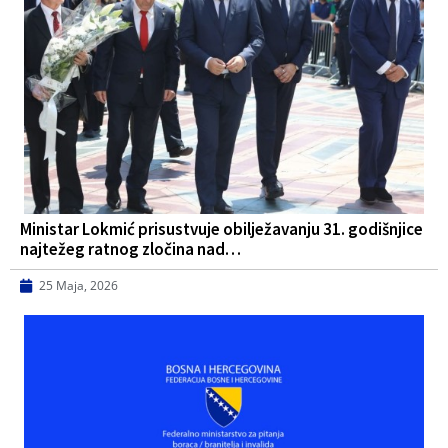
Ministar Lokmić prisustvuje obilježavanju 31. godišnjice
najtežeg ratnog zločina nad…
25 Maja, 2026