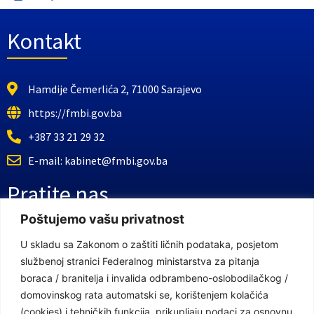
Kontakt
Hamdije Čemerlića 2, 71000 Sarajevo
https://fmbi.gov.ba
+387 33 21 29 32
E-mail: kabinet@fmbi.gov.ba
Pratite nas
Poštujemo vašu privatnost
Facebook Stranica
U skladu sa Zakonom o zaštiti ličnih podataka, posjetom
službenoj stranici Federalnog ministarstva za pitanja
Youtube Kanal
boraca / branitelja i invalida odbrambeno-oslobodilačkog /
Linkovi
domovinskog rata automatski se, korištenjem kolačića
(cookies) i tehničkih funkcija, prikupljaju podaci za osnovnu