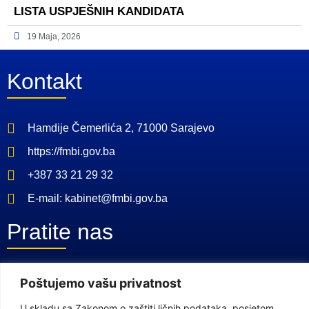
LISTA USPJEŠNIH KANDIDATA
19 Maja, 2026
Kontakt
Hamdije Čemerlića 2, 71000 Sarajevo
https://fmbi.gov.ba
+387 33 21 29 32
E-mail: kabinet@fmbi.gov.ba
Pratite nas
Facebook Stranica
Poštujemo vašu privatnost
Youtube Kanal
U skladu sa Zakonom o zaštiti ličnih podataka, posjetom