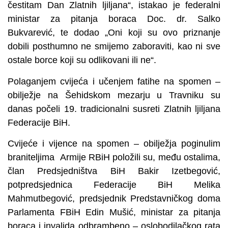
čestitam Dan Zlatnih ljiljana“, istakao je federalni
ministar za pitanja boraca Doc. dr. Salko
Bukvarević, te dodao „Oni koji su ovo priznanje
dobili posthumno ne smijemo zaboraviti, kao ni sve
ostale borce koji su odlikovani ili ne“.
Polaganjem cvijeća i učenjem fatihe na spomen –
obilježje na Šehidskom mezarju u Travniku su
danas počeli 19. tradicionalni susreti Zlatnih ljiljana
Federacije BiH.
Cvijeće i vijence na spomen – obilježja poginulim
braniteljima Armije RBiH položili su, među ostalima,
član Predsjedništva BiH Bakir Izetbegović,
potpredsjednica Federacije BiH Melika
Mahmutbegović, predsjednik Predstavničkog doma
Parlamenta FBiH Edin Mušić, ministar za pitanja
boraca i invalida odbrambeno – oslobodilačkog rata