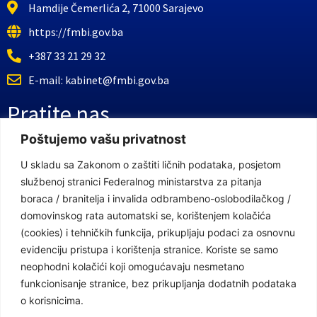
Hamdije Čemerlića 2, 71000 Sarajevo
https://fmbi.gov.ba
+387 33 21 29 32
E-mail: kabinet@fmbi.gov.ba
Pratite nas
Poštujemo vašu privatnost
Facebook Stranica
U skladu sa Zakonom o zaštiti ličnih podataka, posjetom
službenoj stranici Federalnog ministarstva za pitanja
Youtube Kanal
boraca / branitelja i invalida odbrambeno-oslobodilačkog /
Linkovi
domovinskog rata automatski se, korištenjem kolačića
(cookies) i tehničkih funkcija, prikupljaju podaci za osnovnu
evidenciju pristupa i korištenja stranice. Koriste se samo
neophodni kolačići koji omogućavaju nesmetano
Vlada Federacije Bosne i Hercegovine
funkcionisanje stranice, bez prikupljanja dodatnih podataka
Federalno ministarstvo finansija
o korisnicima.
Federalni zavod za penzijsko i invalidsko osiguranje