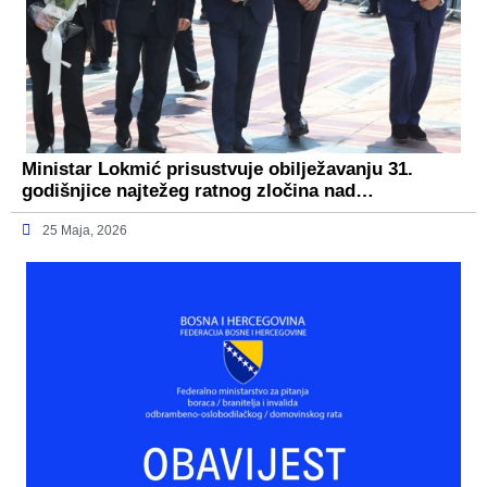
Ministar Lokmić prisustvuje obilježavanju 31.
godišnjice najtežeg ratnog zločina nad…
25 Maja, 2026