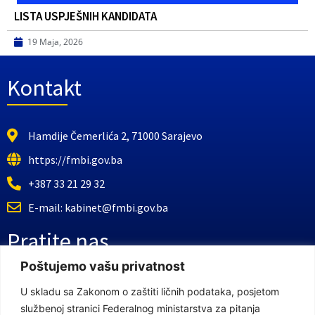
LISTA USPJEŠNIH KANDIDATA
19 Maja, 2026
Kontakt
Hamdije Čemerlića 2, 71000 Sarajevo
https://fmbi.gov.ba
+387 33 21 29 32
E-mail: kabinet@fmbi.gov.ba
Pratite nas
Poštujemo vašu privatnost
Facebook Stranica
U skladu sa Zakonom o zaštiti ličnih podataka, posjetom
službenoj stranici Federalnog ministarstva za pitanja
Youtube Kanal