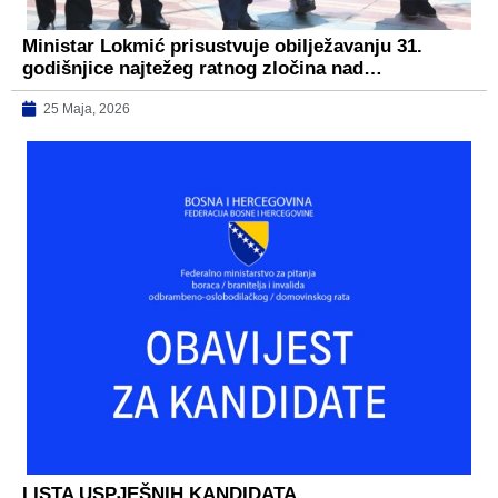
Ministar Lokmić prisustvuje obilježavanju 31.
godišnjice najtežeg ratnog zločina nad…
25 Maja, 2026
LISTA USPJEŠNIH KANDIDATA