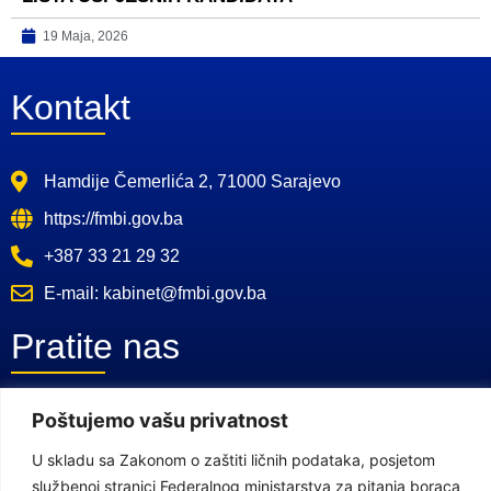
19 Maja, 2026
Kontakt
Hamdije Čemerlića 2, 71000 Sarajevo
https://fmbi.gov.ba
+387 33 21 29 32
E-mail: kabinet@fmbi.gov.ba
Pratite nas
Poštujemo vašu privatnost
Facebook Stranica
Youtube Kanal
U skladu sa Zakonom o zaštiti ličnih podataka, posjetom
službenoj stranici Federalnog ministarstva za pitanja boraca