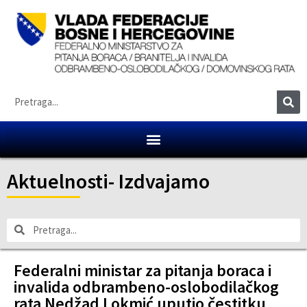
Aktuelnosti
-
Izdvajamo
Federalni ministar za pitanja boraca i
invalida odbrambeno-oslobodilačkog
rata Nedžad Lokmić uputio čestitku