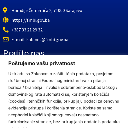
Hamdije Čemerlića 2, 71000 Sarajevo
https://fmbi.gov.ba
+387 33 21 29 32
E-mail: kabinet@fmbi.gov.ba
Pratite nas
Poštujemo vašu privatnost
Facebook Stranica
U skladu sa Zakonom o zaštiti ličnih podataka, posjetom
službenoj stranici Federalnog ministarstva za pitanja
Youtube Kanal
boraca / branitelja i invalida odbrambeno-oslobodilačkog /
Linkovi
domovinskog rata automatski se, korištenjem kolačića
(cookies) i tehničkih funkcija, prikupljaju podaci za osnovnu
evidenciju pristupa i korištenja stranice. Koriste se samo
neophodni kolačići koji omogućavaju nesmetano
Vlada Federacije Bosne i Hercegovine
funkcionisanje stranice, bez prikupljanja dodatnih podataka
Federalno ministarstvo finansija