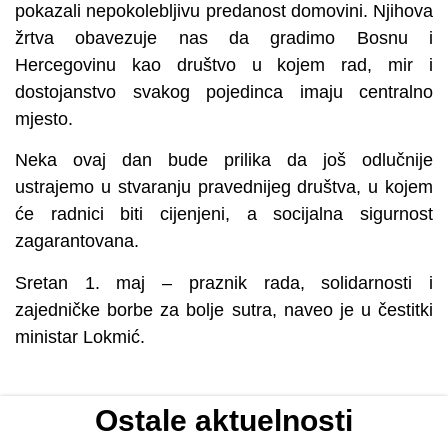
pokazali nepokolebljivu predanost domovini. Njihova
žrtva obavezuje nas da gradimo Bosnu i
Hercegovinu kao društvo u kojem rad, mir i
dostojanstvo svakog pojedinca imaju centralno
mjesto.
Neka ovaj dan bude prilika da još odlučnije
ustrajemo u stvaranju pravednijeg društva, u kojem
će radnici biti cijenjeni, a socijalna sigurnost
zagarantovana.
Sretan 1. maj – praznik rada, solidarnosti i
zajedničke borbe za bolje sutra, naveo je u čestitki
ministar Lokmić.
Ostale aktuelnosti