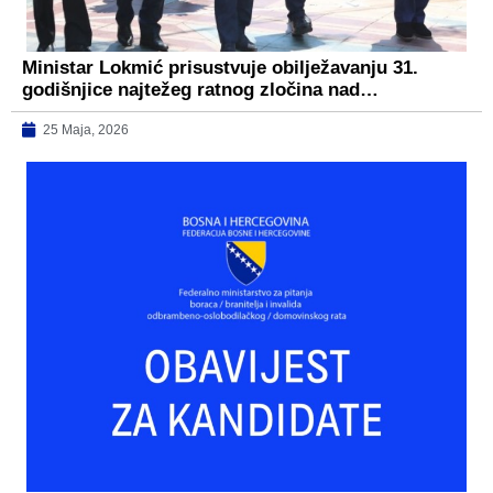
Ministar Lokmić prisustvuje obilježavanju 31.
godišnjice najtežeg ratnog zločina nad…
25 Maja, 2026