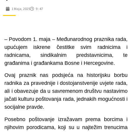
1 Maja, 2025
9 : 47
– Povodom 1. maja – Međunarodnog praznika rada,
upućujem iskrene čestitke svim radnicima i
radnicama, sindikalnim predstavnicima, te
građanima i građankama Bosne i Hercegovine.
Ovaj praznik nas podsjeća na historijsku borbu
radnika za pravednije i dostojanstvenije uvjete rada,
ali i obavezuje da u savremenom društvu nastavimo
jačati kulturu poštovanja rada, jednakih mogućnosti i
socijalne pravde.
Posebno poštovanje izražavam prema borcima i
njihovim porodicama, koji su u najtežim trenucima