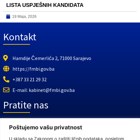
LISTA USPJEŠNIH KANDIDATA
19 Maja, 2026
Kontakt
Hamdije Čemerlića 2, 71000 Sarajevo
https://fmbi.gov.ba
+387 33 21 29 32
E-mail: kabinet@fmbi.gov.ba
Pratite nas
Facebook Stranica
Poštujemo vašu privatnost
Youtube Kanal
U skladu sa Zakonom o zaštiti ličnih podataka, posjetom