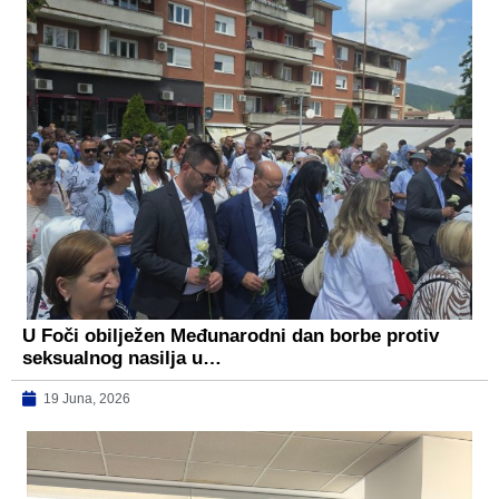
U Foči obilježen Međunarodni dan borbe protiv
seksualnog nasilja u…
19 Juna, 2026