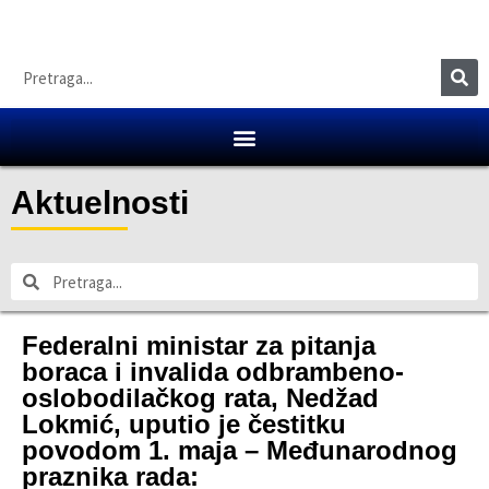
Aktuelnosti
Federalni ministar za pitanja
boraca i invalida odbrambeno-
oslobodilačkog rata, Nedžad
Lokmić, uputio je čestitku
povodom 1. maja – Međunarodnog
praznika rada: