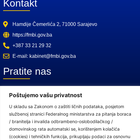
Kontakt
Hamdije Čemerlića 2, 71000 Sarajevo
https://fmbi.gov.ba
+387 33 21 29 32
E-mail: kabinet@fmbi.gov.ba
Pratite nas
Facebook Stranica
Poštujemo vašu privatnost
Youtube Kanal
U skladu sa Zakonom o zaštiti ličnih podataka, posjetom
službenoj stranici Federalnog ministarstva za pitanja boraca
Linkovi
/ branitelja i invalida odbrambeno-oslobodilačkog /
domovinskog rata automatski se, korištenjem kolačića
(cookies) i tehničkih funkcija, prikupljaju podaci za osnovnu
Vlada Federacije Bosne i Hercegovine