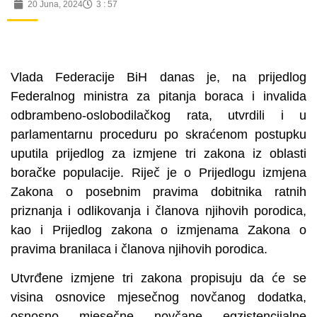
20 Juna, 2024
3 : 57
Vlada Federacije BiH danas je, na prijedlog
Federalnog ministra za pitanja boraca i invalida
odbrambeno-oslobodilačkog rata, utvrdili i u
parlamentarnu proceduru po skraćenom postupku
uputila prijedlog za izmjene tri zakona iz oblasti
boračke populacije. Riječ je o Prijedlogu izmjena
Zakona o posebnim pravima dobitnika ratnih
priznanja i odlikovanja i članova njihovih porodica,
kao i Prijedlog zakona o izmjenama Zakona o
pravima branilaca i članova njihovih porodica.
Utvrđene izmjene tri zakona propisuju da će se
visina osnovice mjesečnog novčanog dodatka,
osnosno mjesečne novčane egzistencijalne