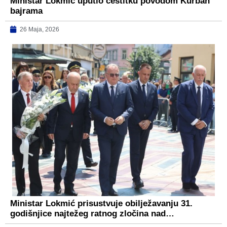
Ministar Lokmić uputio čestitku povodom Kurban
bajrama
26 Maja, 2026
Ministar Lokmić prisustvuje obilježavanju 31.
godišnjice najtežeg ratnog zločina nad…