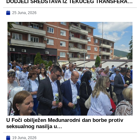
DODJELI SREDSTAVA IZ TEKUĆEG TRANSFERA…
25 Juna, 2026
U Foči obilježen Međunarodni dan borbe protiv
seksualnog nasilja u…
19 Juna, 2026