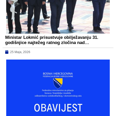
Ministar Lokmić prisustvuje obilježavanju 31.
godišnjice najtežeg ratnog zločina nad…
25 Maja, 2026