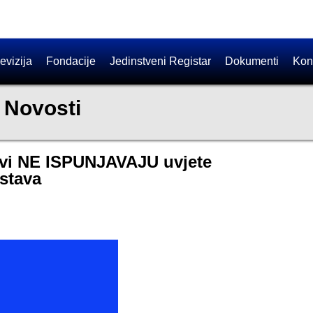
evizija
Fondacije
Jedinstveni Registar
Dokumenti
Kon
-
Novosti
jevi NE ISPUNJAVAJU uvjete
dstava