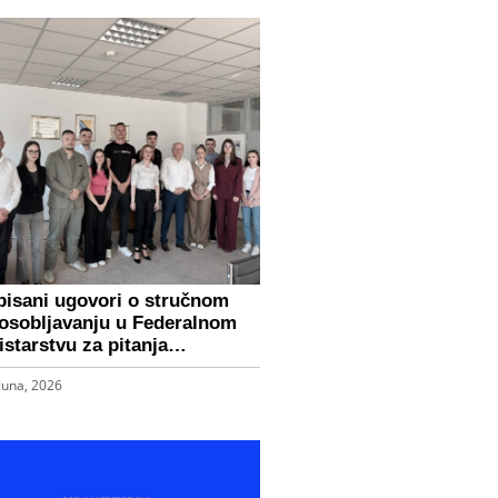
pisani ugovori o stručnom
osobljavanju u Federalnom
istarstvu za pitanja…
Juna, 2026