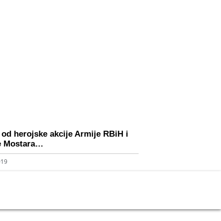
 od herojske akcije Armije RBiH i
e Mostara…
019