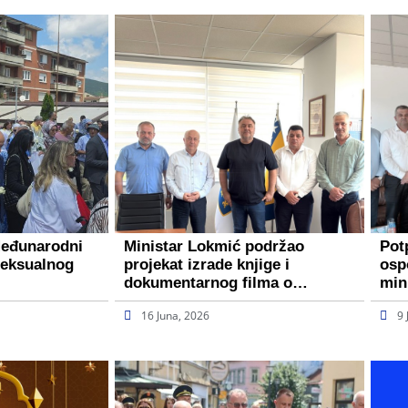
Međunarodni
Ministar Lokmić podržao
Pot
seksualnog
projekat izrade knjige i
osp
dokumentarnog filma o…
min
16 Juna, 2026
9 