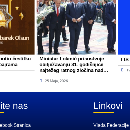
putio čestitku
Ministar Lokmić prisustvuje
LIS
bajrama
obilježavanju 31. godišnjice
najtežeg ratnog zločina nad…
1
25 Maja, 2026
ite nas
Linkovi
ebook Stranica
Vlada Federacije