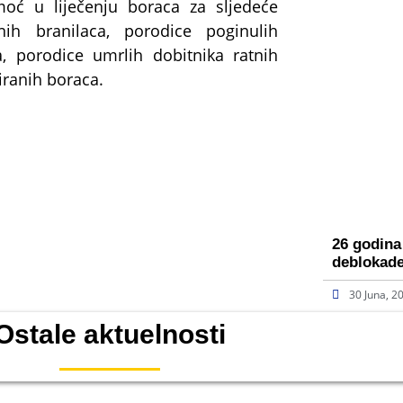
moć u liječenju boraca za sljedeće
nih branilaca, porodice poginulih
a, porodice umrlih dobitnika ratnih
iranih boraca.
26 godina
deblokad
30 Juna, 2
Ostale aktuelnosti