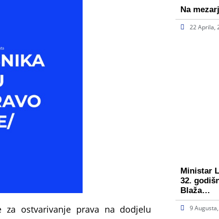
Na mezarj
22 Aprila,
Ministar 
32. godiš
Blaža…
te za ostvarivanje prava na dodjelu
9 Augusta