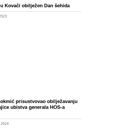
u Kovači obilježen Dan šehida
 2023
Lokmić prisustvovao obilježavanju
njice ubistva generala HOS-a
, 2024