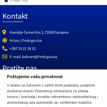
19 Maja, 2026
Kontakt
Hamdije Čemerlića 2, 71000 Sarajevo
https://fmbi.gov.ba
+387 33 21 29 32
E-mail: kabinet@fmbi.gov.ba
Pratite nas
Poštujemo vašu privatnost
Facebook Stranica
U skladu sa Zakonom o zaštiti ličnih podataka, posjetom
službenoj stranici Federalnog ministarstva za pitanja
Youtube Kanal
boraca / branitelja i invalida odbrambeno-oslobodilačkog /
Linkovi
domovinskog rata automatski se, korištenjem kolačića