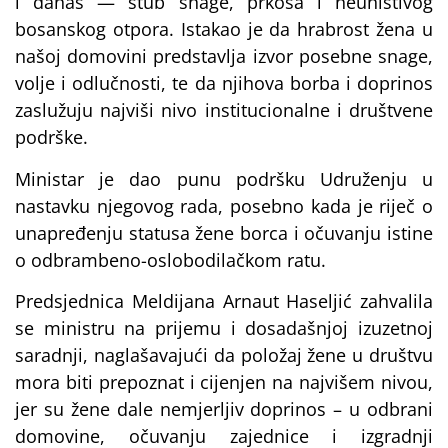
i danas — stub snage, prkosa i neuništivog
bosanskog otpora. Istakao je da hrabrost žena u
našoj domovini predstavlja izvor posebne snage,
volje i odlučnosti, te da njihova borba i doprinos
zaslužuju najviši nivo institucionalne i društvene
podrške.
Ministar je dao punu podršku Udruženju u
nastavku njegovog rada, posebno kada je riječ o
unapređenju statusa žene borca i očuvanju istine
o odbrambeno-oslobodilačkom ratu.
Predsjednica Meldijana Arnaut Haseljić zahvalila
se ministru na prijemu i dosadašnjoj izuzetnoj
saradnji, naglašavajući da položaj žene u društvu
mora biti prepoznat i cijenjen na najvišem nivou,
jer su žene dale nemjerljiv doprinos – u odbrani
domovine, očuvanju zajednice i izgradnji