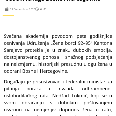
22 Decembra, 2025
6 : 43
Svečana akademija povodom pete godišnjice
osnivanja Udruženja „Žene borci 92–95“ Kantona
Sarajevo protekla je u znaku dubokih emocija,
dostojanstvenog ponosa i snažnog podsjećanja
na neizmjernu, historijski presudnu ulogu žena u
odbrani Bosne i Hercegovine.
Događaju je prisustvovao i federalni ministar za
pitanja boraca i invalida odbrambeno-
oslobodilačkog rata, Nedžad Lokmić, koji se u
svom obraćanju s dubokim poštovanjem
osvrnuo na nemjerljiv doprinos žena u ratu,