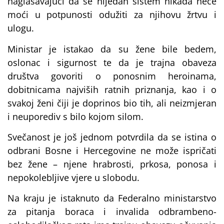
naglašavajući da se nijedan sistem nikada neće
moći u potpunosti odužiti za njihovu žrtvu i
ulogu.
Ministar je istakao da su žene bile bedem,
oslonac i sigurnost te da je trajna obaveza
društva govoriti o ponosnim heroinama,
dobitnicama najviših ratnih priznanja, kao i o
svakoj ženi čiji je doprinos bio tih, ali neizmjeran
i neuporediv s bilo kojom silom.
Svečanost je još jednom potvrdila da se istina o
odbrani Bosne i Hercegovine ne može ispričati
bez žene – njene hrabrosti, prkosa, ponosa i
nepokolebljive vjere u slobodu.
Na kraju je istaknuto da Federalno ministarstvo
za pitanja boraca i invalida odbrambeno-