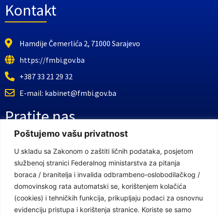
Kontakt
Hamdije Čemerlića 2, 71000 Sarajevo
https://fmbi.gov.ba
+387 33 21 29 32
E-mail: kabinet@fmbi.gov.ba
Pratite nas
Poštujemo vašu privatnost
Facebook Stranica
U skladu sa Zakonom o zaštiti ličnih podataka, posjetom
službenoj stranici Federalnog ministarstva za pitanja
Youtube Kanal
boraca / branitelja i invalida odbrambeno-oslobodilačkog /
Linkovi
domovinskog rata automatski se, korištenjem kolačića
(cookies) i tehničkih funkcija, prikupljaju podaci za osnovnu
evidenciju pristupa i korištenja stranice. Koriste se samo