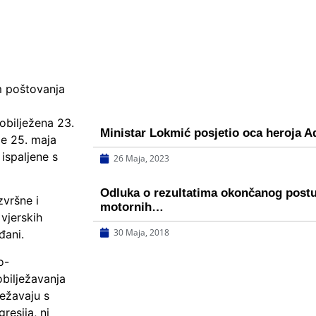
m poštovanja
obilježena 23.
Ministar Lokmić posjetio oca heroja A
je 25. maja
ispaljene s
26 Maja, 2023
Odluka o rezultatima okončanog postu
zvršne i
motornih…
vjerskih
30 Maja, 2018
đani.
o-
obilježavanja
ježavaju s
resija, ni