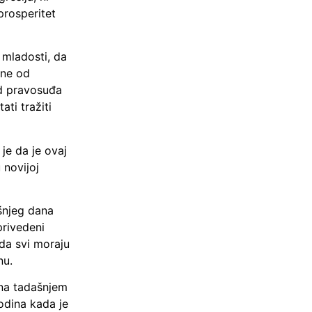
 prosperitet
 mladosti, da
dne od
od pravosuđa
ati tražiti
je da je ovaj
 novijoj
šnjeg dana
privedeni
 da svi moraju
nu.
 na tadašnjem
godina kada je