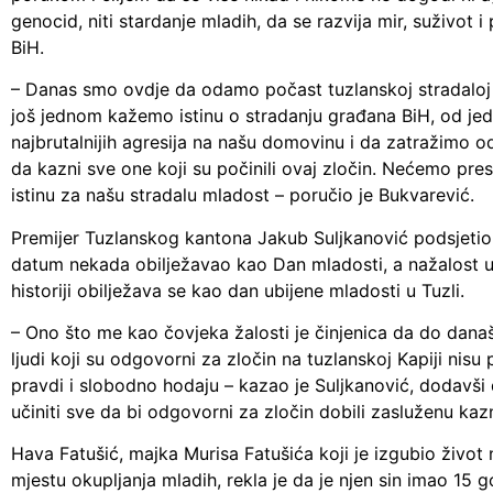
genocid, niti stardanje mladih, da se razvija mir, suživot i
BiH.
– Danas smo ovdje da odamo počast tuzlanskoj stradaloj
još jednom kažemo istinu o stradanju građana BiH, od je
najbrutalnijih agresija na našu domovinu i da zatražimo 
da kazni sve one koji su počinili ovaj zločin. Nećemo prest
istinu za našu stradalu mladost – poručio je Bukvarević.
Premijer Tuzlanskog kantona Jakub Suljkanović podsjetio 
datum nekada obilježavao kao Dan mladosti, a nažalost u
historiji obilježava se kao dan ubijene mladosti u Tuzli.
– Ono što me kao čovjeka žalosti je činjenica da do dana
ljudi koji su odgovorni za zločin na tuzlanskoj Kapiji nisu 
pravdi i slobodno hodaju – kazao je Suljkanović, dodavši
učiniti sve da bi odgovorni za zločin dobili zasluženu kaz
Hava Fatušić, majka Murisa Fatušića koji je izgubio život
mjestu okupljanja mladih, rekla je da je njen sin imao 15 