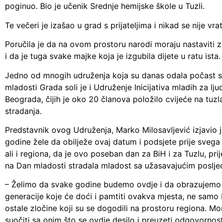
poginuo. Bio je učenik Srednje hemijske škole u Tuzli.
Te večeri je izašao u grad s prijateljima i nikad se nije vrat
Poručila je da na ovom prostoru narodi moraju nastaviti za
i da je tuga svake majke koja je izgubila dijete u ratu ista.
Jedno od mnogih udruženja koja su danas odala počast s
mladosti Grada soli je i Udruženje Inicijativa mladih za lj
Beograda, čijih je oko 20 članova položilo cvijeće na tu
stradanja.
Predstavnik ovog Udruženja, Marko Milosavljević izjavio 
godine žele da obilježe ovaj datum i podsjete prije svega 
ali i regiona, da je ovo poseban dan za BiH i za Tuzlu, prij
na Dan mladosti stradala mladost sa užasavajućim poslje
– Želimo da svake godine budemo ovdje i da obrazujemo
generacije koje će doći i pamtiti ovakva mjesta, ne samo K
ostale zločine koji su se dogodili na prostoru regiona. M
suočiti sa onim što se ovdje desilo i preuzeti odgovornost