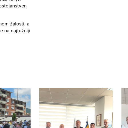
ostojanstven
om žalosti, a
e na najtužniji