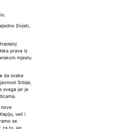
io.
jedno živjeti,
tradaloj
udska prava iz
zlanskom mjestu
je da svake
javnost Srbije,
e svega jer je
dicama.
 nove
apiju, već i
oramo se
 za to, jer