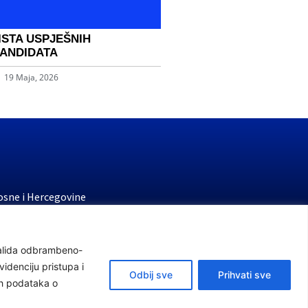
ISTA USPJEŠNIH
ANDIDATA
19 Maja, 2026
osne i Hercegovine
stvo finansija
 penzijsko i invalidsko osiguranje
nvalida odbrambeno-
stvo rada i socijalne politike
idenciju pristupa i
Odbij sve
Prihvati sve
ih podataka o