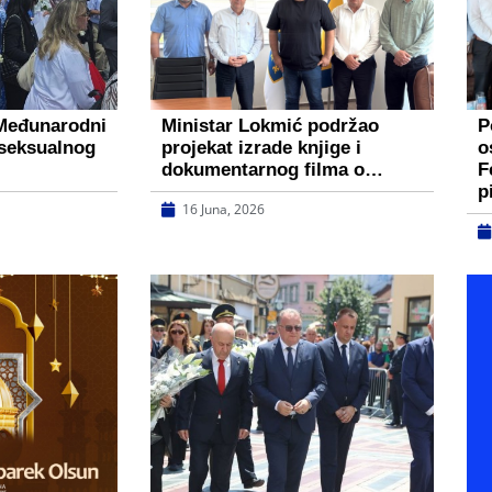
 Međunarodni
Ministar Lokmić podržao
P
 seksualnog
projekat izrade knjige i
o
dokumentarnog filma o…
F
p
16 Juna, 2026