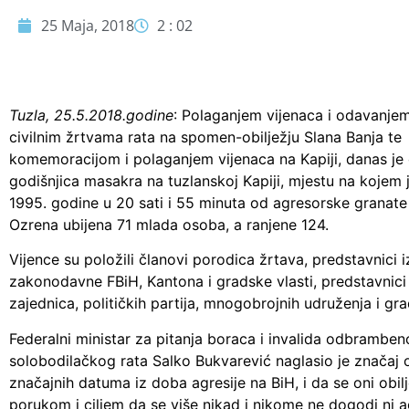
25 Maja, 2018
2 : 02
Tuzla, 25.5.2018.godine
: Polaganjem vijenaca i odavanje
civilnim žrtvama rata na spomen-obilježju Slana Banja te
komemoracijom i polaganjem vijenaca na Kapiji, danas je 
godišnjica masakra na tuzlanskoj Kapiji, mjestu na kojem 
1995. godine u 20 sati i 55 minuta od agresorske granate 
Ozrena ubijena 71 mlada osoba, a ranjene 124.
Vijence su položili članovi porodica žrtava, predstavnici i
zakonodavne FBiH, Kantona i gradske vlasti, predstavnici 
zajednica, političkih partija, mnogobrojnih udruženja i gra
Federalni ministar za pitanja boraca i invalida odbramben
solobodilačkog rata Salko Bukvarević naglasio je značaj 
značajnih datuma iz doba agresije na BiH, i da se oni obil
porukom i ciljem da se više nikad i nikome ne dogodi ni ag