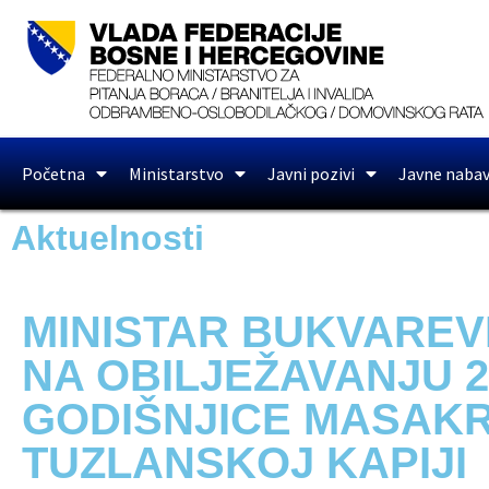
Početna
Ministarstvo
Javni pozivi
Javne naba
Aktuelnosti
MINISTAR BUKVAREV
NA OBILJEŽAVANJU 2
GODIŠNJICE MASAK
TUZLANSKOJ KAPIJI