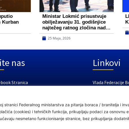
uputio
Ministar Lokmić prisustvuje
L
m Kurban
obilježavanju 31. godišnjice
K
najtežeg ratnog zločina nad…
25 Maja, 2026
ite nas
Linkovi
ebook Stranica
Vlada Federacije B
tube Kanal
Federalno ministar
Federalni zavod za
j stranici Federalnog ministarstva za pitanja boraca / branitelja i i
Federalno ministar
čića (cookies) i tehničkih funkcija, prikupljaju podaci za osnovnu ev
ogućavaju nesmetano funkcionisanje stranice, bez prikupljanja dodatn