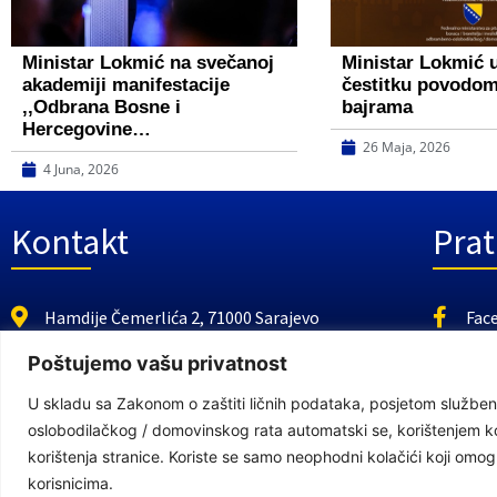
Ministar Lokmić na svečanoj
Ministar Lokmić 
akademiji manifestacije
čestitku povodo
,,Odbrana Bosne i
bajrama
Hercegovine…
26 Maja, 2026
4 Juna, 2026
Kontakt
Prat
Hamdije Čemerlića 2, 71000 Sarajevo
Fac
https://fmbi.gov.ba
You
Poštujemo vašu privatnost
+387 33 21 29 32
U skladu sa Zakonom o zaštiti ličnih podataka, posjetom službeno
E-mail: kabinet@fmbi.gov.ba
oslobodilačkog / domovinskog rata automatski se, korištenjem kola
korištenja stranice. Koriste se samo neophodni kolačići koji om
korisnicima.