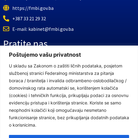
https://fmbi.gov.ba
+387 33 21 29 32
E-mail: kabinet@fmbi.gov.ba
Pratite nas
Poštujemo vašu privatnost
Facebook Stranica
U skladu sa Zakonom o zaštiti ličnih podataka, posjetom
službenoj stranici Federalnog ministarstva za pitanja
Youtube Kanal
boraca / branitelja i invalida odbrambeno-oslobodilačkog /
Linkovi
domovinskog rata automatski se, korištenjem kolačića
(cookies) i tehničkih funkcija, prikupljaju podaci za osnovnu
evidenciju pristupa i korištenja stranice. Koriste se samo
neophodni kolačići koji omogućavaju nesmetano
Vlada Federacije Bosne i Hercegovine
funkcionisanje stranice, bez prikupljanja dodatnih podataka
Federalno ministarstvo finansija
o korisnicima.
Federalni zavod za penzijsko i invalidsko osiguranje