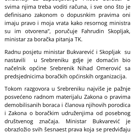
svima njima treba voditi računa, i sve ono što je
definisano zakonom o dopusnkim pravima oni
imaju pravo i moja vrata kako resornog ministra
su im otvorena“, poručuje Fahrudin Skopljak,
ministar za boračka pitanja TK.
Radnu posjetu ministar Bukvarević i Skopljak su
nastavili u Srebreniku gdje je domaćin bio
načelnik općine Srebrenik Nihad Omerović sa
predsjednicima boračkih općinskih organizacija.
Tokom razgovora u Srebreniku najviše je pažnje
posvećeno radnom materijalu Zakona o pravima
demobilisanih boraca i članova njihovih porodica
i Zakona o boračkim udruženjima od posebnog
društvenog značaja. Ministar Bukvarević je
obrazložio svih šesnaest prava koja se predviđaju