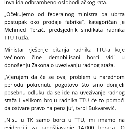
invalida odbrambeno-oslobodilačkog rata.
„Očekujemo od federalnog ministra da ubrza
postupak oko prodaje fabrike“, kategoričan je
Mehmed Terzić, predsjednik sindikata radnika
TTU Tuzla.
Ministar rješenje pitanja radnika TTU-a koje
većinom čine demobilisani borci vidi u
donošenju Zakona o uvezivanju radnog staža.
„Vjerujem da će se ovaj problem u narednom
periodu pokrenuti, pogotovo što smo donijeli
posebnu odluku da se ide na uvezivanje radnog
staža i velikom broju radnika TTU će to pomoći
da ostvare pravo na penziju“, tvrdi Bukvarević.
„Nisu u TK samo borci u TTU, mi imamo na
evidenciji za zapošljavanje 14.000 boraca. O