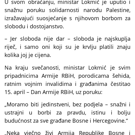
U svom obraćanju, ministar Lokmić je uputio i
snažnu poruku solidarnosti narodu Palestine,
izražavajući suosjećanje s njihovom borbom za
slobodu i dostojanstvo.
– Jer sloboda nije dar – sloboda je najskuplja
riječ, i samo oni koji su je krvlju platili znaju
kolika joj je cijena.
Na kraju svečanosti, ministar Lokmić je svim
pripadnicima Armije RBiH, porodicama šehida,
ratnim vojnim invalidima i građanima čestitao
15. april – Dan Armije RBiH, uz poruku:
„Moramo biti jedinstveni, bez podjela – snažni i
ustrajni u borbi za pravdu, istinu i bolju
budućnost za sve građane Bosne i Hercegovine.“
„Neka vječno živi Armija Republike Bosne i