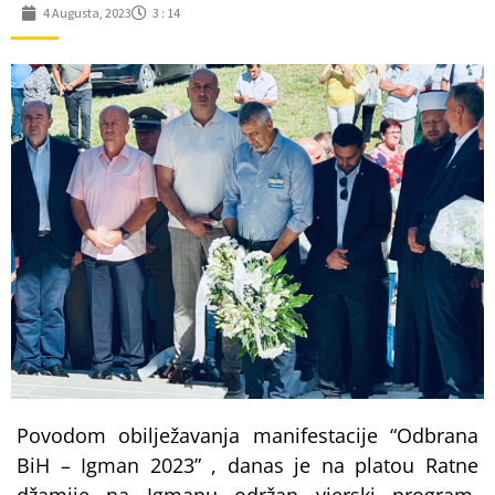
4 Augusta, 2023
3 : 14
Povodom obilježavanja manifestacije “Odbrana
BiH – Igman 2023” , danas je na platou Ratne
džamije na Igmanu održan vjerski program,