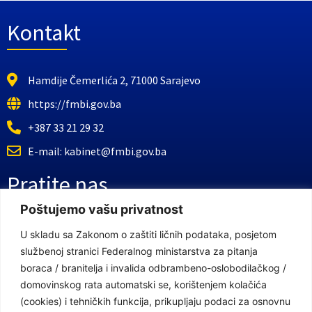
Kontakt
Hamdije Čemerlića 2, 71000 Sarajevo
https://fmbi.gov.ba
+387 33 21 29 32
E-mail: kabinet@fmbi.gov.ba
Pratite nas
Poštujemo vašu privatnost
Facebook Stranica
U skladu sa Zakonom o zaštiti ličnih podataka, posjetom
službenoj stranici Federalnog ministarstva za pitanja
Youtube Kanal
boraca / branitelja i invalida odbrambeno-oslobodilačkog /
Linkovi
domovinskog rata automatski se, korištenjem kolačića
(cookies) i tehničkih funkcija, prikupljaju podaci za osnovnu