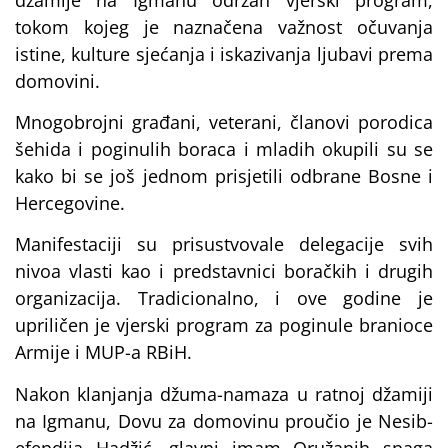
tokom kojeg je naznačena važnost očuvanja
istine, kulture sjećanja i iskazivanja ljubavi prema
domovini.
Mnogobrojni građani, veterani, članovi porodica
šehida i poginulih boraca i mladih okupili su se
kako bi se još jednom prisjetili odbrane Bosne i
Hercegovine.
Manifestaciji su prisustvovale delegacije svih
nivoa vlasti kao i predstavnici boračkih i drugih
organizacija. Tradicionalno, i ove godine je
upriličen je vjerski program za poginule branioce
Armije i MUP-a RBiH.
Nakon klanjanja džuma-namaza u ratnoj džamiji
na Igmanu, Dovu za domovinu proučio je Nesib-
efendija Hadžić, glavni imam Oružanih snaga