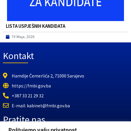
LISTA USPJEŠNIH KANDIDATA
19 Maja, 2026
Kontakt
Hamdije Čemerlića 2, 71000 Sarajevo
https://fmbi.gov.ba
+387 33 21 29 32
E-mail: kabinet@fmbi.gov.ba
Pratite nas
Poštujemo vašu privatnost