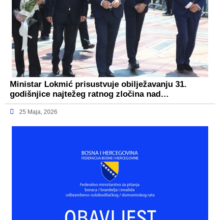
Ministar Lokmić prisustvuje obilježavanju 31.
godišnjice najtežeg ratnog zločina nad…
25 Maja, 2026