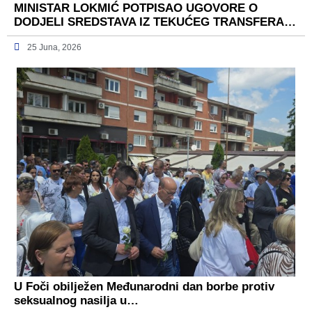
MINISTAR LOKMIĆ POTPISAO UGOVORE O
DODJELI SREDSTAVA IZ TEKUĆEG TRANSFERA…
25 Juna, 2026
U Foči obilježen Međunarodni dan borbe protiv
seksualnog nasilja u…