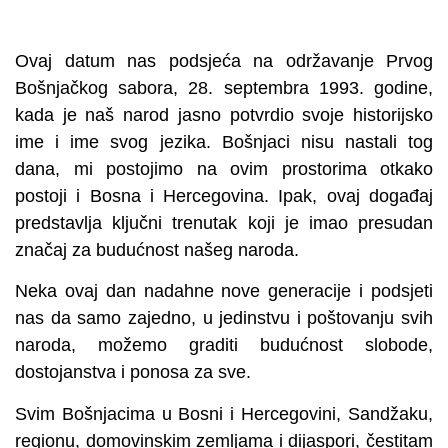
Ovaj datum nas podsjeća na održavanje Prvog
Bošnjačkog sabora, 28. septembra 1993. godine,
kada je naš narod jasno potvrdio svoje historijsko
ime i ime svog jezika. Bošnjaci nisu nastali tog
dana, mi postojimo na ovim prostorima otkako
postoji i Bosna i Hercegovina. Ipak, ovaj događaj
predstavlja ključni trenutak koji je imao presudan
značaj za budućnost našeg naroda.
Neka ovaj dan nadahne nove generacije i podsjeti
nas da samo zajedno, u jedinstvu i poštovanju svih
naroda, možemo graditi budućnost slobode,
dostojanstva i ponosa za sve.
Svim Bošnjacima u Bosni i Hercegovini, Sandžaku,
regionu, domovinskim zemljama i dijaspori, čestitam