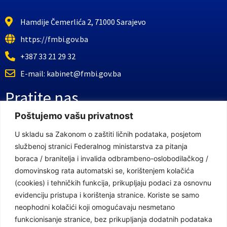
Hamdije Čemerlića 2, 71000 Sarajevo
https://fmbi.gov.ba
+387 33 21 29 32
E-mail: kabinet@fmbi.gov.ba
Pratite nas
Poštujemo vašu privatnost
Facebook Stranica
U skladu sa Zakonom o zaštiti ličnih podataka, posjetom
službenoj stranici Federalnog ministarstva za pitanja
Youtube Kanal
boraca / branitelja i invalida odbrambeno-oslobodilačkog /
Linkovi
domovinskog rata automatski se, korištenjem kolačića
(cookies) i tehničkih funkcija, prikupljaju podaci za osnovnu
evidenciju pristupa i korištenja stranice. Koriste se samo
neophodni kolačići koji omogućavaju nesmetano
Vlada Federacije Bosne i Hercegovine
funkcionisanje stranice, bez prikupljanja dodatnih podataka
Federalno ministarstvo finansija