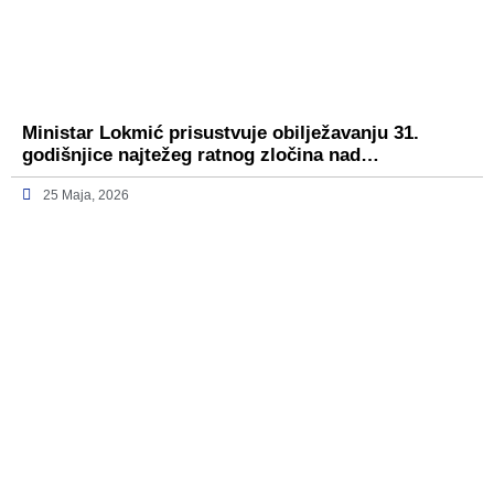
Ministar Lokmić prisustvuje obilježavanju 31.
godišnjice najtežeg ratnog zločina nad…
25 Maja, 2026