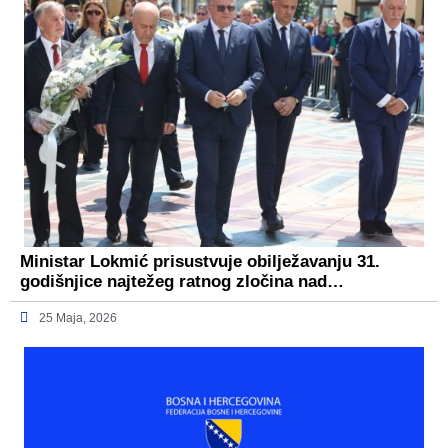
Ministar Lokmić prisustvuje obilježavanju 31.
godišnjice najtežeg ratnog zločina nad…
25 Maja, 2026