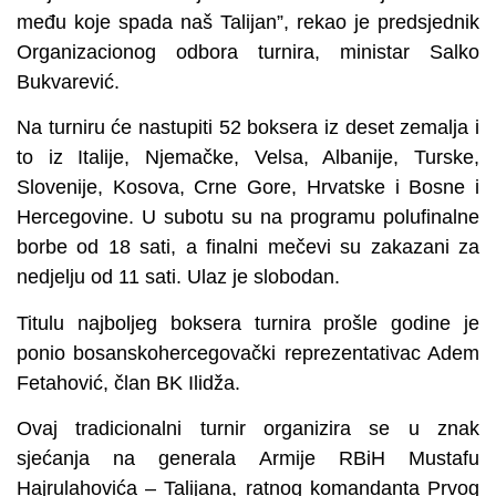
među koje spada naš Talijan”, rekao je predsjednik
Organizacionog odbora turnira, ministar Salko
Bukvarević.
Na turniru će nastupiti 52 boksera iz deset zemalja i
to iz Italije, Njemačke, Velsa, Albanije, Turske,
Slovenije, Kosova, Crne Gore, Hrvatske i Bosne i
Hercegovine. U subotu su na programu polufinalne
borbe od 18 sati, a finalni mečevi su zakazani za
nedjelju od 11 sati. Ulaz je slobodan.
Titulu najboljeg boksera turnira prošle godine je
ponio bosanskohercegovački reprezentativac Adem
Fetahović, član BK Ilidža.
Ovaj tradicionalni turnir organizira se u znak
sjećanja na generala Armije RBiH Mustafu
Hajrulahovića – Talijana, ratnog komandanta Prvog