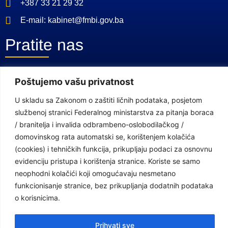
+387 33 21 29 32
E-mail: kabinet@fmbi.gov.ba
Pratite nas
Facebook Stranica
Poštujemo vašu privatnost
Youtube Kanal
U skladu sa Zakonom o zaštiti ličnih podataka, posjetom
službenoj stranici Federalnog ministarstva za pitanja boraca
Linkovi
/ branitelja i invalida odbrambeno-oslobodilačkog /
domovinskog rata automatski se, korištenjem kolačića
(cookies) i tehničkih funkcija, prikupljaju podaci za osnovnu
Vlada Federacije Bosne i Hercegovine
evidenciju pristupa i korištenja stranice. Koriste se samo
Federalno ministarstvo finansija
neophodni kolačići koji omogućavaju nesmetano
funkcionisanje stranice, bez prikupljanja dodatnih podataka
Federalni zavod za penzijsko i invalidsko osiguranje
o korisnicima.
Federalno ministarstvo rada i socijalne politike
Prihvati sve