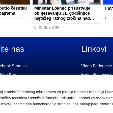
putio čestitku
Ministar Lokmić prisustvuje
LIS
bajrama
obilježavanju 31. godišnjice
najtežeg ratnog zločina nad…
1
25 Maja, 2026
ite nas
Linkovi
ebook Stranica
Vlada Federacije
tube Kanal
Federalno minista
Federalni zavod z
osiguranje
j stranici Federalnog ministarstva za pitanja boraca / branitelja i i
čića (cookies) i tehničkih funkcija, prikupljaju podaci za osnovnu ev
Federalno ministar
ogućavaju nesmetano funkcionisanje stranice, bez prikupljanja dodatn