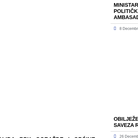
MINISTA
POLITIČ
AMBASAD
8 Decembr
OBILJEŽ
SAVEZA 
26 Decemb