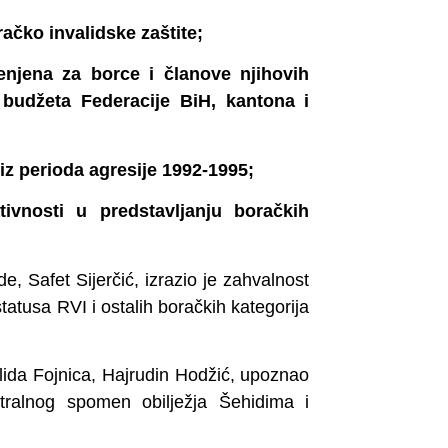
račko invalidske zaštite;
enjena za borce i članove njihovih
 budžeta Federacije BiH, kantona i
z perioda agresije 1992-1995;
tivnosti u predstavljanju boračkih
, Safet Sijerčić, izrazio je zahvalnost
tatusa RVI i ostalih boračkih kategorija
lida Fojnica, Hajrudin Hodžić, upoznao
ntralnog spomen obilježja Šehidima i