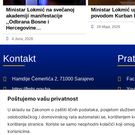
Ministar Lokmić na svečanoj
Ministar Lokmić u
akademiji manifestacije
povodom Kurban 
,,Odbrana Bosne i
26 Maja, 2026
Hercegovine…
4 Juna, 2026
Kontakt
Prat
Hamdije Čemerlića 2, 71000 Sarajevo
Fac
https://fmbi.gov.ba
You
Poštujemo vašu privatnost
+387 33 21 29 32
U skladu sa Zakonom o zaštiti ličnih podataka, posjetom službeno
E-mail: kabinet@fmbi.gov.ba
oslobodilačkog / domovinskog rata automatski se, korištenjem kola
korištenja stranice. Koriste se samo neophodni kolačići koji om
korisnicima.