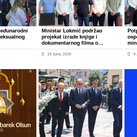
Međunarodni
Ministar Lokmić podržao
Pot
seksualnog
projekat izrade knjige i
osp
dokumentarnog filma o…
min
16 Juna, 2026
9