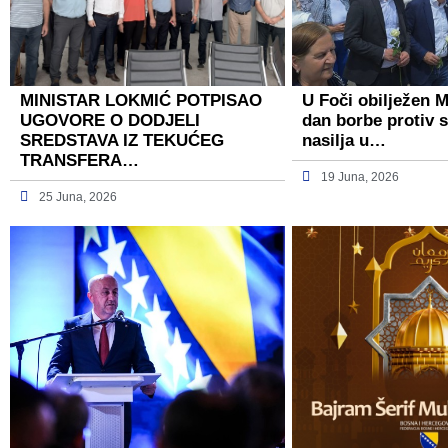
MINISTAR LOKMIĆ POTPISAO
U Foči obilježen 
UGOVORE O DODJELI
dan borbe protiv 
SREDSTAVA IZ TEKUĆEG
nasilja u…
TRANSFERA…
19 Juna, 2026
25 Juna, 2026