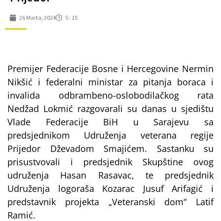
26 Marta, 2024
5 : 15
Premijer Federacije Bosne i Hercegovine Nermin
Nikšić i federalni ministar za pitanja boraca i
invalida odbrambeno-oslobodilačkog rata
Nedžad Lokmić razgovarali su danas u sjedištu
Vlade Federacije BiH u Sarajevu sa
predsjednikom Udruženja veterana regije
Prijedor Dževadom Smajićem. Sastanku su
prisustvovali i predsjednik Skupštine ovog
udruženja Hasan Rasavac, te predsjednik
Udruženja logoraša Kozarac Jusuf Arifagić i
predstavnik projekta „Veteranski dom“ Latif
Ramić.