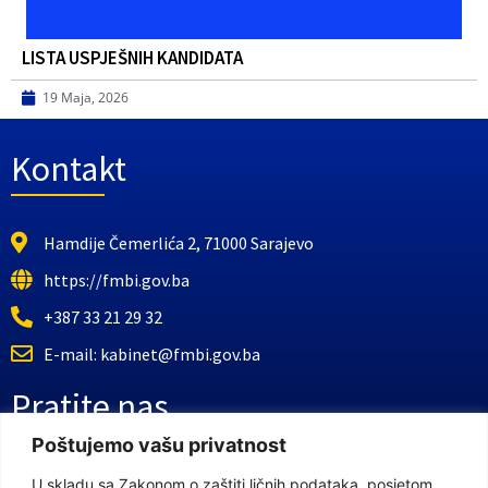
LISTA USPJEŠNIH KANDIDATA
19 Maja, 2026
Kontakt
Hamdije Čemerlića 2, 71000 Sarajevo
https://fmbi.gov.ba
+387 33 21 29 32
E-mail: kabinet@fmbi.gov.ba
Pratite nas
Poštujemo vašu privatnost
Facebook Stranica
U skladu sa Zakonom o zaštiti ličnih podataka, posjetom