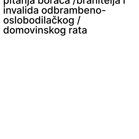
pitanja boraca /branitelja i
invalida odbrambeno-
oslobodilačkog /
domovinskog rata