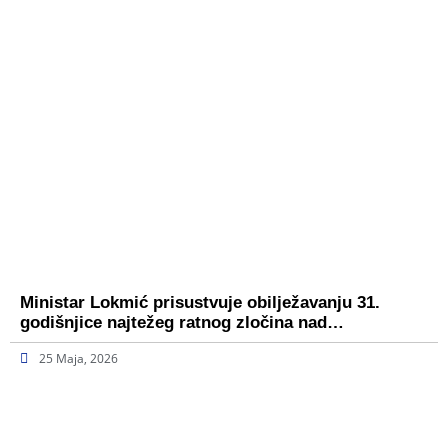
Ministar Lokmić prisustvuje obilježavanju 31.
godišnjice najtežeg ratnog zločina nad…
25 Maja, 2026