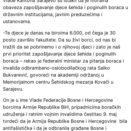
Vlade Kantona Sarajevo su istakli da je moralna
obaveza zapošljavanje djece šehida i poginulih boraca u
državnim institucijama, javnim preduzećima i
ustanovama.
-Te djece je danas na biroima 6.000, od čega je 30
posto završilo fakultete. Da su živi borci, od nas bi
tražili da se pobrinemo i o njihovoj djeci i zato je naš
prvi prioritet zapošljavanje djece šehida i poginulih
boraca – rekao je federalni ministar za pitanja boraca i
invalida odbrambeno-oslobodilačkog rata Salko
Bukvarević, govoreći na akademiji održanoj u
Memorijalnom centru Šehidskog mezarja Kovači u
Sarajevu.
On je u ime Vlade Federacije Bosne i Hercegovine
borcima Armije Republike BiH, pripadnicima boračkih
udruženja i ratnim vojnim invalidima čestitao 9. maj
tvrdeći da je Armija Republike Bosne i Hercegovine bila
antifašistička i da je odbranila građane Bosne i