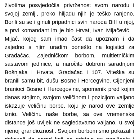
životima posvjedočila privrženost svom narodu i
svojoj zemlji, preko hiljadu njih je teško ranjeno.
Borili su se i ginuli pripadnici svih naroda BiH u njoj,
a prvi komandant im je bio Hrvat, Ivan Mijačević –
Mijać, kojeg sam imao čast da upoznam i da
zajedno s njim uradim ponešto na logistici za
Gradačac. Zajedničkom borbom, multietničkim
sastavom jedinice, a naročito dobrom saradnjom
Bošnjaka i Hrvata, Gradačac i 107. Viteška su
branili samu bit, dušu Bosne i Hercegvine. Cijenjeni
branioci Bosne i Hercegovine, spomenik pred kojim
danas stojimo, svojom veličinom i pozicijom valjano
iskazuje veličinu borbe, koju je narod ove zemlje
iznio. Veličinu naše borbe, sa ove vremenske
distance još uvijek ne sagledavamo valjano, u svoj
njenoj grandioznosti. Svojom borbom smo pokazali i