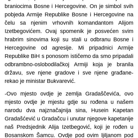
braniocima Bosne i Hercegovine. On je simbol svih
pobjeda Armije Republike Bosne i Hercegovine na
čelu sa njenim vrhovnih komandantom Alijom
Izetbegovićem. Ovaj spomenik je posvećen svim
hrabrim sinovima koji su stali u odbranu Bosne i
Hercegovine od agresije. Mi pripadnici Armije
Republike BiH s ponosom ističemo da smo pripadali
odbrambno-oslobodilačkoj Armiji koja je branila
državu, sve njene gradove i sve njene građane-
rekao je ministar Bukvarević.
-Ovo mjesto ovdje je zemlja Gradaščevića, ovo
mjesto ovdje je mjestu gdje su rođena u našem
narodu dva najznačajnija sina, Husein Kapetan
Gradašćević u Gradačcu i unutar njegove kapetanije
naš Predsjednik Alija Izetbegović, koji je rođen u
Bosanskom Šamcu. Ovdje pod ovim ljiljanom pod