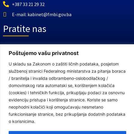
+387 33 21 29 32
E-mail: kabinet@fmbi.gov.ba
Pratite nas
Facebook Stranica
Poštujemo vašu privatnost
Youtube Kanal
U skladu sa Zakonom o zaštiti ličnih podataka, posjetom
Linkovi
službenoj stranici Federalnog ministarstva za pitanja boraca
/ branitelja i invalida odbrambeno-oslobodilačkog /
domovinskog rata automatski se, korištenjem kolačića
(cookies) i tehničkih funkcija, prikupljaju podaci za osnovnu
Vlada Federacije Bosne i Hercegovine
evidenciju pristupa i korištenja stranice. Koriste se samo
Federalno ministarstvo finansija
neophodni kolačići koji omogućavaju nesmetano
Federalni zavod za penzijsko i invalidsko osiguranje
funkcionisanje stranice, bez prikupljanja dodatnih podataka
o korisnicima.
Federalno ministarstvo rada i socijalne politike